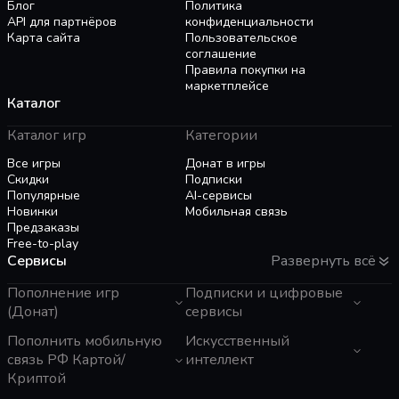
Блог
Политика
API для партнёров
конфиденциальности
Карта сайта
Пользовательское
соглашение
Правила покупки на
маркетплейсе
Каталог
Каталог игр
Категории
Все игры
Донат в игры
Скидки
Подписки
Популярные
AI-сервисы
Новинки
Мобильная связь
Предзаказы
Free-to-play
Сервисы
Развернуть всё
Пополнение игр
Подписки и цифровые
(Донат)
сервисы
GTA 6
Пополнить мобильную
Telegram Звезды
Искусственный
Пополнение Steam
Apple ID
связь РФ Картой/
интеллект
Roblox
Binance Gift Card
Криптой
Genshin Impact
Telegram Премиум
ЧатГПТ