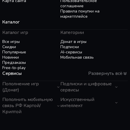
Карта сайта
Пользовательское
соглашение
Правила покупки на
маркетплейсе
Каталог
Каталог игр
Категории
Все игры
Донат в игры
Скидки
Подписки
Популярные
AI-сервисы
Новинки
Мобильная связь
Предзаказы
Free-to-play
Сервисы
Развернуть всё
Пополнение игр
Подписки и цифровые
(Донат)
сервисы
GTA 6
Пополнить мобильную
Telegram Звезды
Искусственный
Пополнение Steam
Apple ID
связь РФ Картой/
интеллект
Roblox
Binance Gift Card
Криптой
Genshin Impact
Telegram Премиум
ЧатГПТ
Super SUS
Rewarble
Grok
Tele2 (Казахстан)
PUBG Mobile
Razer Gold
Claude
Activ (Казахстан)