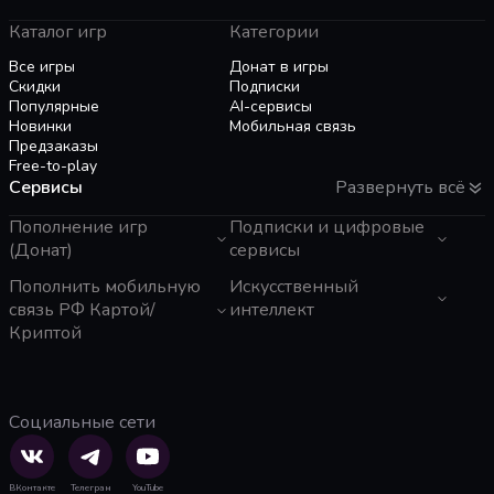
Каталог игр
Категории
Все игры
Донат в игры
Скидки
Подписки
Популярные
AI-сервисы
Новинки
Мобильная связь
Предзаказы
Free-to-play
Сервисы
Развернуть всё
Пополнение игр
Подписки и цифровые
(Донат)
сервисы
GTA 6
Пополнить мобильную
Telegram Звезды
Искусственный
Пополнение Steam
Apple ID
связь РФ Картой/
интеллект
Roblox
Binance Gift Card
Криптой
Genshin Impact
Telegram Премиум
ЧатГПТ
Super SUS
Rewarble
Grok
Tele2 (Казахстан)
PUBG Mobile
Razer Gold
Claude
Activ (Казахстан)
Free Fire
PlayStation
Gemini
МТС
Социальные сети
Whiteout Survival
Poppo Live
Perplexity
Мегафон
Mobile Legends
TNG Reload Pin
Suno AI
Билайн
SUGO: Online Chat Party
Tik Tok
ElevenLabs
Тинькофф Мобайл
Clash of Clans
GearUP Booster
Gamma App
Beeline (Казахстан)
ВКонтакте
Телеграм
YouTube