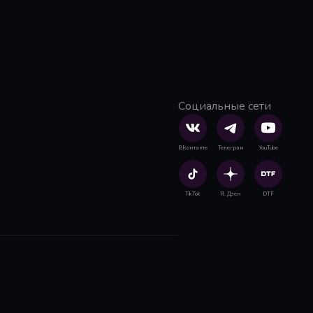
Социальные сети
ВКонтакте
Телеграм
YouTube
TikTok
Я. Дзен
DTF