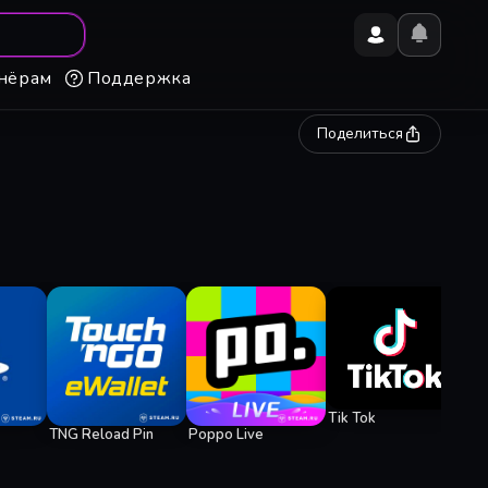
нёрам
Поддержка
Поделиться
Dis
Tik Tok
TNG Reload Pin
Poppo Live