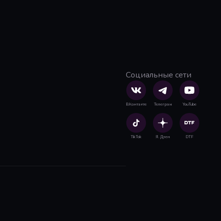
Социальные сети
ВКонтакте
Телеграм
YouTube
TikTok
Я. Дзен
DTF