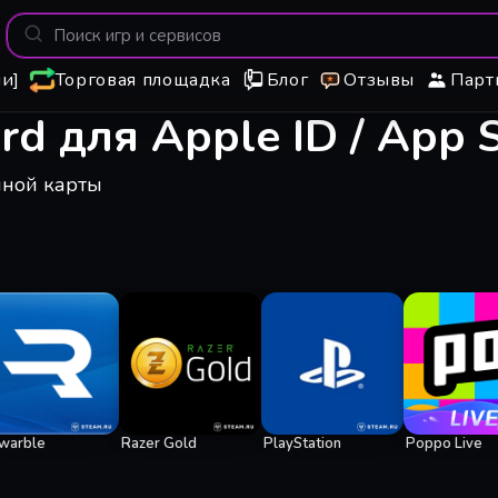
и]
Торговая площадка
Блог
Отзывы
Парт
rd для Apple ID / App S
чной карты
warble
Razer Gold
PlayStation
Poppo Live