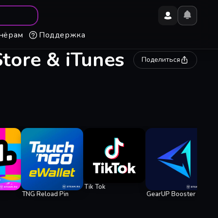
нёрам
Поддержка
tore & iTunes
Поделиться
Dis
Tik Tok
TNG Reload Pin
GearUP Booster