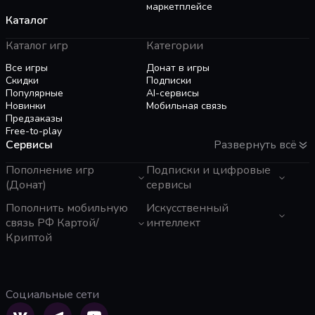
маркетплейсе
Каталог
Каталог игр
Категории
Все игры
Донат в игры
Скидки
Подписки
Популярные
AI-сервисы
Новинки
Мобильная связь
Предзаказы
Free-to-play
Сервисы
Развернуть всё
Пополнение игр
Подписки и цифровые
(Донат)
сервисы
GTA 6
Пополнить мобильную
Telegram Звезды
Искусственный
Пополнение Steam
Apple ID
связь РФ Картой/
интеллект
Roblox
Binance Gift Card
Криптой
Genshin Impact
Telegram Премиум
ЧатГПТ
Super SUS
Rewarble
Grok
Tele2 (Казахстан)
PUBG Mobile
Razer Gold
Claude
Мегафон
Free Fire
PlayStation
Gemini
Activ (Казахстан)
Социальные сети
Whiteout Survival
Poppo Live
Perplexity
Beeline (Казахстан)
Mobile Legends
TNG Reload Pin
Suno AI
МТС