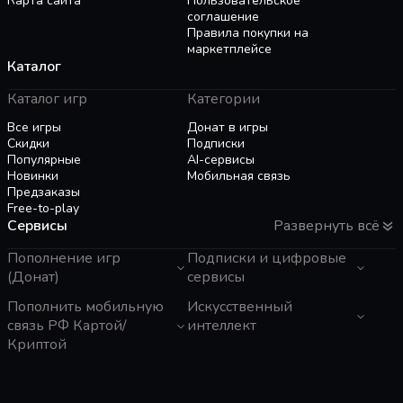
Карта сайта
Пользовательское
соглашение
Правила покупки на
маркетплейсе
Каталог
Каталог игр
Категории
Все игры
Донат в игры
Скидки
Подписки
Популярные
AI-сервисы
Новинки
Мобильная связь
Предзаказы
Free-to-play
Сервисы
Развернуть всё
Пополнение игр
Подписки и цифровые
(Донат)
сервисы
GTA 6
Пополнить мобильную
Telegram Звезды
Искусственный
Пополнение Steam
Apple ID
связь РФ Картой/
интеллект
Roblox
Binance Gift Card
Криптой
Genshin Impact
Telegram Премиум
ЧатГПТ
Super SUS
Rewarble
Grok
Tele2 (Казахстан)
PUBG Mobile
Razer Gold
Claude
Activ (Казахстан)
Free Fire
PlayStation
Gemini