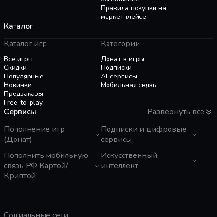
Правила покупки на
маркетплейсе
Каталог
Каталог игр
Категории
Все игры
Донат в игры
Скидки
Подписки
Популярные
AI-сервисы
Новинки
Мобильная связь
Предзаказы
Free-to-play
Сервисы
Развернуть всё
Пополнение игр
Подписки и цифровые
(Донат)
сервисы
GTA 6
Пополнить мобильную
Telegram Звезды
Искусственный
Пополнение Steam
Apple ID
связь РФ Картой/
интеллект
Roblox
Binance Gift Card
Криптой
Genshin Impact
Telegram Премиум
ЧатГПТ
Super SUS
Rewarble
Grok
Tele2 (Казахстан)
PUBG Mobile
Razer Gold
Claude
Мегафон
Free Fire
PlayStation
Gemini
Activ (Казахстан)
Социальные сети
Whiteout Survival
TNG Reload Pin
Perplexity