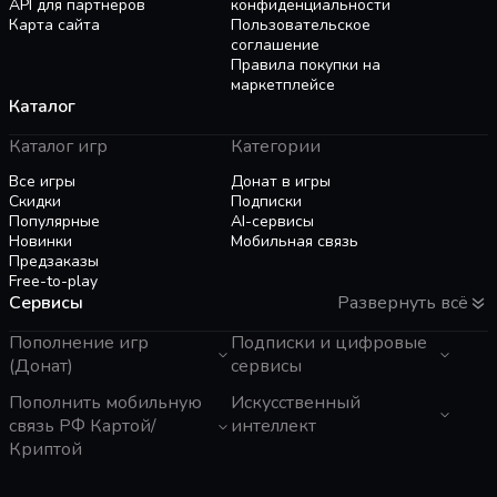
API для партнёров
конфиденциальности
Карта сайта
Пользовательское
соглашение
Правила покупки на
маркетплейсе
Каталог
Каталог игр
Категории
Все игры
Донат в игры
Скидки
Подписки
Популярные
AI-сервисы
Новинки
Мобильная связь
Предзаказы
Free-to-play
Сервисы
Развернуть всё
Пополнение игр
Подписки и цифровые
(Донат)
сервисы
GTA 6
Пополнить мобильную
Telegram Звезды
Искусственный
Пополнение Steam
Apple ID
связь РФ Картой/
интеллект
Roblox
Binance Gift Card
Криптой
Genshin Impact
Telegram Премиум
ЧатГПТ
Super SUS
Rewarble
Grok
Tele2 (Казахстан)