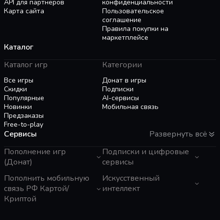
API для партнёров
конфиденциальности
Карта сайта
Пользовательское
соглашение
Правила покупки на
маркетплейсе
Каталог
Каталог игр
Категории
Все игры
Донат в игры
Скидки
Подписки
Популярные
AI-сервисы
Новинки
Мобильная связь
Предзаказы
Free-to-play
Сервисы
Развернуть всё
Пополнение игр
Подписки и цифровые
(Донат)
сервисы
GTA 6
Пополнить мобильную
Telegram Звезды
Искусственный
Пополнение Steam
Apple ID
связь РФ Картой/
интеллект
Roblox
Binance Gift Card
Криптой
Genshin Impact
Telegram Премиум
ЧатГПТ
Super SUS
Rewarble
Grok
Tele2 (Казахстан)