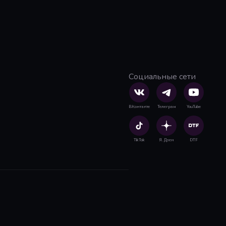
Социальные сети
ВКонтакте
Телеграм
YouTube
TikTok
Я. Дзен
DTF