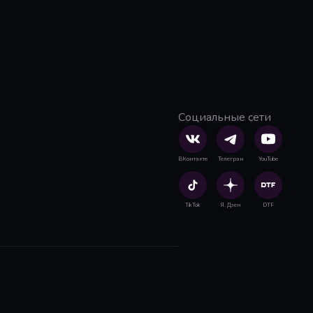
Социальные сети
ВКонтакте
Телеграм
YouTube
TikTok
Я. Дзен
DTF