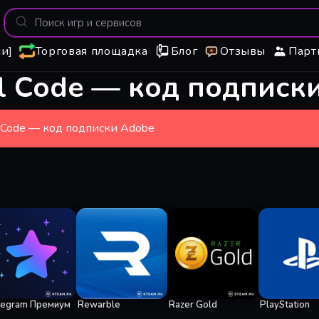
и]
Торговая площадка
Блог
Отзывы
Парт
al Code — код подписк
l Code — код подписки Adobe
legram Премиум
Rewarble
Razer Gold
PlayStation