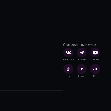
Социальные сети
ВКонтакте
Телеграм
YouTube
TikTok
Я. Дзен
DTF