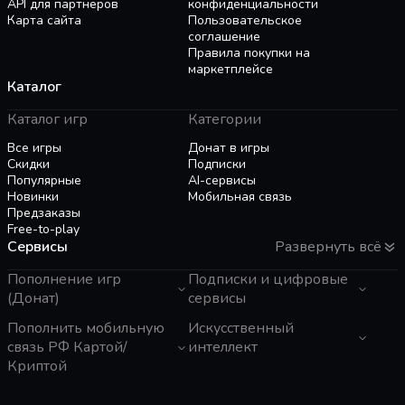
API для партнёров
конфиденциальности
Карта сайта
Пользовательское
соглашение
Правила покупки на
маркетплейсе
Каталог
Каталог игр
Категории
Все игры
Донат в игры
Скидки
Подписки
Популярные
AI-сервисы
Новинки
Мобильная связь
Предзаказы
Free-to-play
Сервисы
Развернуть всё
Пополнение игр
Подписки и цифровые
(Донат)
сервисы
GTA 6
Пополнить мобильную
Telegram Звезды
Искусственный
Пополнение Steam
Apple ID
связь РФ Картой/
интеллект
Roblox
Binance Gift Card
Криптой
Genshin Impact
Telegram Премиум
ЧатГПТ
Super SUS
Rewarble
Grok
Tele2 (Казахстан)