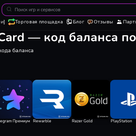
и]
Торговая площадка
Блог
Отзывы
Парт
Card — код баланса по
кода баланса
legram Премиум
Rewarble
Razer Gold
PlayStation