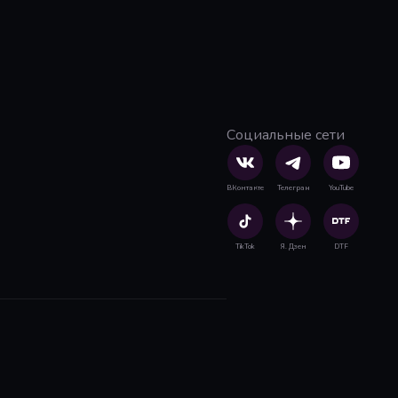
Социальные сети
ВКонтакте
Телеграм
YouTube
TikTok
Я. Дзен
DTF