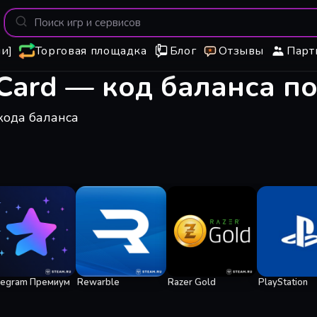
и]
Торговая площадка
Блог
Отзывы
Парт
Card — код баланса по
кода баланса
legram Премиум
Rewarble
Razer Gold
PlayStation