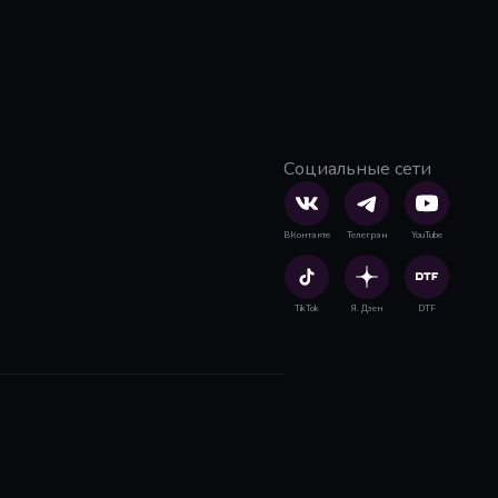
Социальные сети
ВКонтакте
Телеграм
YouTube
TikTok
Я. Дзен
DTF