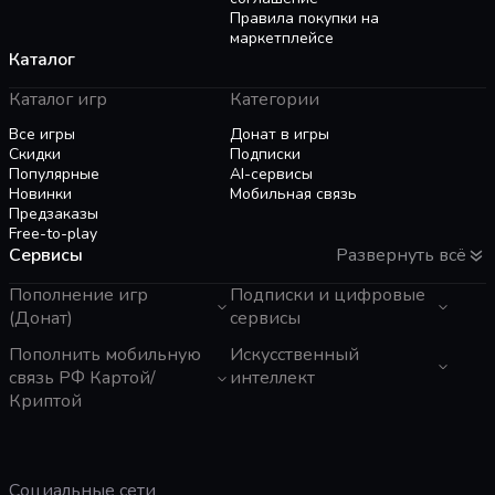
Правила покупки на
маркетплейсе
Каталог
Каталог игр
Категории
Все игры
Донат в игры
Скидки
Подписки
Популярные
AI-сервисы
Новинки
Мобильная связь
Предзаказы
Free-to-play
Сервисы
Развернуть всё
Пополнение игр
Подписки и цифровые
(Донат)
сервисы
GTA 6
Пополнить мобильную
Telegram Звезды
Искусственный
Пополнение Steam
Apple ID
связь РФ Картой/
интеллект
Roblox
Binance Gift Card
Криптой
Genshin Impact
Telegram Премиум
ЧатГПТ
Super SUS
Rewarble
Grok
Tele2 (Казахстан)
PUBG Mobile
Razer Gold
Claude
Activ (Казахстан)
Free Fire
PlayStation
Gemini
МТС
Социальные сети
Whiteout Survival
Poppo Live
Perplexity