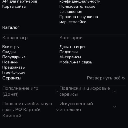
API для партнёров
конфиденциальности
Карта сайта
Пользовательское
соглашение
Правила покупки на
маркетплейсе
Каталог
Каталог игр
Категории
Все игры
Донат в игры
Скидки
Подписки
Популярные
AI-сервисы
Новинки
Мобильная связь
Предзаказы
Free-to-play
Сервисы
Развернуть всё
Пополнение игр
Подписки и цифровые
(Донат)
сервисы
GTA 6
Пополнить мобильную
Telegram Звезды
Искусственный
Пополнение Steam
Apple ID
связь РФ Картой/
интеллект
Roblox
Binance Gift Card
Криптой
Genshin Impact
Telegram Премиум
ЧатГПТ
Super SUS
Rewarble
Grok
Tele2 (Казахстан)