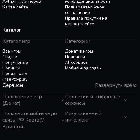
API для партнёров
конфиденциальности
Карта сайта
Пользовательское
соглашение
Правила покупки на
маркетплейсе
Каталог
Каталог игр
Категории
Все игры
Донат в игры
Скидки
Подписки
Популярные
AI-сервисы
Новинки
Мобильная связь
Предзаказы
Free-to-play
Сервисы
Развернуть всё
Пополнение игр
Подписки и цифровые
(Донат)
сервисы
GTA 6
Пополнить мобильную
Telegram Звезды
Искусственный
Пополнение Steam
Apple ID
связь РФ Картой/
интеллект
Roblox
Binance Gift Card
Криптой
Genshin Impact
Telegram Премиум
ЧатГПТ
Super SUS
Rewarble
Grok
Tele2 (Казахстан)