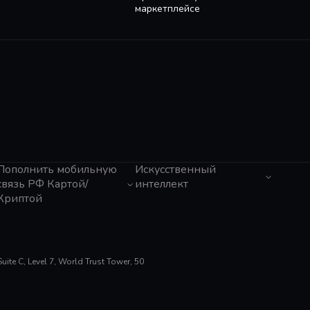
маркетплейсе
Пополнить мобильную
Искусственный
связь РФ Картой/
интеллект
Криптой
ЧатГПТ
Grok
Tele2 (Казахстан)
Claude
Activ (Казахстан)
Gemini
Мегафон
Perplexity
Beeline (Казахстан)
te C, Level 7, World Trust Tower, 50
Suno AI
МТС
ElevenLabs
Билайн
Gamma App
Тинькофф Мобайл
Cursor
Tele2