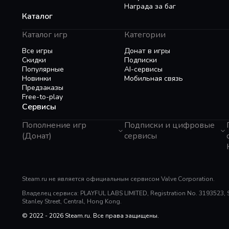
Награда за баг
Каталог
Каталог игр
Категории
Все игры
Донат в игры
Скидки
Подписки
Популярные
AI-сервисы
Новинки
Мобильная связь
Предзаказы
Free-to-play
Сервисы
Пополнение игр
Подписки и цифровые
(Донат)
сервисы
GTA 6
Telegram Звезды
Пополнение Steam
Apple ID
Roblox
Binance Gift Card
Genshin Impact
Steam.ru не является официальным сервисом Valve Corporation.
Telegram Премиум
Super SUS
Rewarble
Владелец сервиса: PLAYFUL LABS LIMITED, Registration No. 3193523, Sui
PUBG Mobile
Razer Gold
Stanley Street, Central, Hong Kong.
Free Fire
PlayStation
Whiteout Survival
© 2022 - 2026 Steam.ru. Все права защищены.
Poppo Live
Mobile Legends
TNG Reload Pin