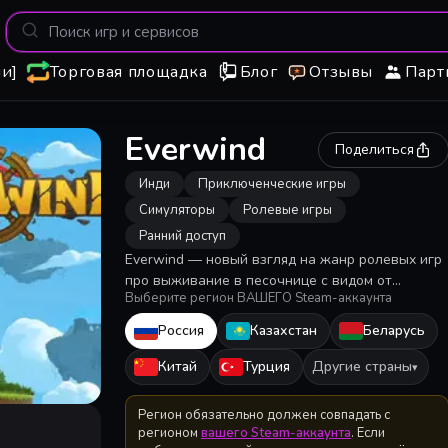
и]
Торговая площадка
Блог
Отзывы
Парт
Everwind
Поделиться
Инди
Приключенческие игры
Симуляторы
Ролевые игры
Ранний доступ
Everwind — новый взгляд на жанр ролевых игр
про выживание в песочнице с видом от
Выберите регион ВАШЕГО Steam-аккаунта
первого лица. Стройте базу на летающем
острове-корабле вместе с друзьями, собирайте
Россия
Казахстан
Беларусь
ресурсы, создавайте, ищите сокровища,
сражайтесь и раскройте тайны этого мира,
Китай
Турция
Другие страны
▾
паря над облаками!
Регион обязательно должен совпадать с
регионом
вашего Steam-аккаунта
. Если