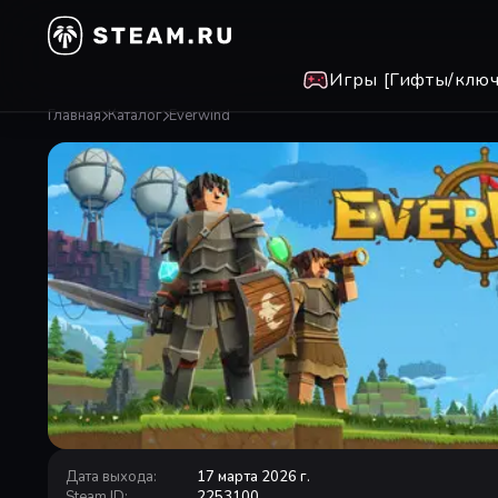
Игры [Гифты/ключ
Главная
Каталог
Everwind
Дата выхода
:
17 марта 2026 г.
Steam ID
:
2253100