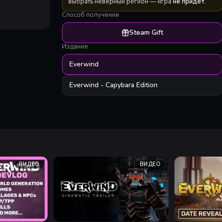
выбрать неверный регион — игра
не придёт
.
Способ получения
Steam Gift
Издание
Everwind
Everwind - Capybara Edition
ВИДЕО
ВИДЕО