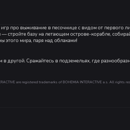
Рекомендуе
Рекомендов
 игр про выживание в песочнице с видом от первого ли
64-разрядны
ОС:
64-bit W
 — стройте базу на летающем острове-корабле, собирай
Процессор:
In
ы этого мира, паря над облаками!
Оперативная 
 VRAM)
Видеокарта:
I
DirectX:
верс
м в другой. Сражайтесь в подземельях, где разнообра
Сеть:
Широко
Место на дис
to change during Early Access. SSD Recommended
Дополнитель
сохов, чтобы получить преимущество в битве с сильне
IVE are registered trademarks of BOHEMIA INTERACTIVE a.s. All rights res
ти, которая служит не только вашим убежищем, но и в
-
15
%
ебе, где вы можете создавать предметы первой необход