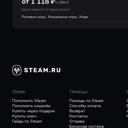
от 1 118 ₽
1 286
₽
Исследуйте бесконечный мир Everwind вместе
Создайте своего персонажа!
Цена зависит от курса валют
Изменяйте черты лица, выбирайте из множества
Ролевые игры
,
Казуальные игры
,
Инди
Безграничные горизонты пред вами!
Захватывайте огромные парящие острова и поко
приключения и нераскрытые тайны.
Создавайте свой мир в полностью разрушае
Полностью разрушаемая среда позволит вам во
Отправьтесь в плавание по открытому небу!
Отправьтесь в путешествие, не похожее ни на 
Steam
Помощь
Пополнить Steam
Помощь по Steam
Пополнить кошелёк
Способы оплаты
Купить через подарок
Возврат
Купить ключ
Контакты
Гайды по Steam
Отзывы
Бонусная система