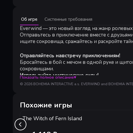
Минимальные:
Об игре
Системные требования
Минимальные:
64-разрядные процессор и операционная система
Everwind — это новый взгляд на жанр ролевых
ОС:
64-bit Windows 10/11
Отправьтесь в приключение вместе с друзьями
Процессор:
Intel Core i5-8400
ищите сокровища, сражайтесь и раскройте тайн
Оперативная память:
12 GB ОЗУ
Видеокарта:
Intel Arc A580 | Nvidia GTX 1060 (min. 6GB
Отравляйтесь навстречу приключениям!
DirectX:
версии 12
Бросайтесь в бой с мечом в одной руке и щито
Сеть:
Широкополосное подключение к интернету
сокровищами.
Место на диске:
5 GB
Используйте мистические силы!
Дополнительно:
Hardware requirements are a subject 
Показать полное описание
▾
Используйте целый ряд мощных магических по
© 2026 BOHEMIA INTERACTIVE a.s. EVERWIND and BOHEMIA INTERACT
помощью алхимии!
Ваш остров. Ваш корабль. Ваш дом!
Похожие игры
Поднимитесь на борт своего корабля — крепос
больше, чем просто судно, — это ваш дом на н
The Witch of Fern Island
Одна голова хорошо, а две лучше!