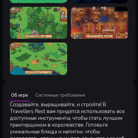
Минимальные:
Об игре
Системные требования
Минимальные:
ОС *:
Создавайте, выращивайте, и стройте! В
Windows 7 (SP1+)
Процессор:
SSE2 instruction set support
Travellers Rest вам придётся использовать все
Оперативная память:
8 GB ОЗУ
доступные инструменты, чтобы стать лучшим
Видеокарта:
1 GB dedicated video card with shader model 4.
трактирщиком в королевстве. Готовьте
DirectX:
версии 10
уникальные блюда и напитки, чтобы
Место на диске:
2 GB