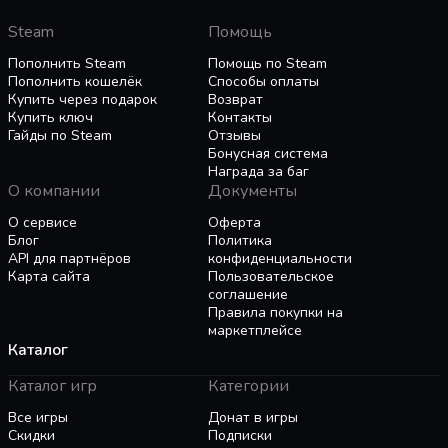
порадовать своих клиентов. Разумеется, вам
Steam
Помощь
понадобятся лучшие продукты, чтобы они
оставались довольны - создайте сотни
Пополнить Steam
Помощь по Steam
предметов и мебели, чтобы поднять ваше
Пополнить кошелёк
Способы оплаты
заведение на самый высокий уровень!
Купить через подарок
Возврат
Купить ключ
Контакты
Откройте для себя мир
Гайды по Steam
Отзывы
В королевстве полно колоритных персонажей
Бонусная система
и интересных занятий. Возьмите пару дней
Награда за баг
О компании
Документы
отпуска и отправляйтесь на поиски всего, что
может предложить мир - в своих путешествиях
О сервисе
Оферта
вы обязательно найдете что-нибудь полезное
Блог
Политика
для своей таверны!
API для партнёров
конфиденциальности
Карта сайта
Пользовательское
соглашение
Играйте со своими друзьями
Правила покупки на
Веселитесь, играя вместе с друзьями в
маркетплейсе
Каталог
мультиплеере до 4-х человек! Объединяйтесь
с ними, исследуйте мир, или заставляйте
Каталог игр
Категории
работать в вашей таверне! (И вам даже не
придётся за это платить!)
Все игры
Донат в игры
Скидки
Подписки