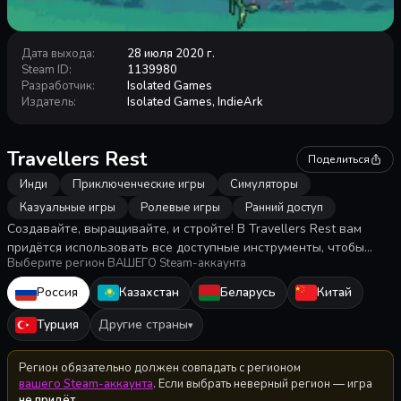
Дата выхода
:
28 июля 2020 г.
Steam ID
:
1139980
Разработчик
:
Isolated Games
Издатель
:
Isolated Games, IndieArk
Travellers Rest
Поделиться
Инди
Приключенческие игры
Симуляторы
Казуальные игры
Ролевые игры
Ранний доступ
Создавайте, выращивайте, и стройте! В Travellers Rest вам
придётся использовать все доступные инструменты, чтобы
Выберите регион ВАШЕГО Steam-аккаунта
стать лучшим трактирщиком в королевстве. Готовьте
уникальные блюда и напитки, чтобы порадовать своих
Россия
Казахстан
Беларусь
Китай
клиентов, открывая для себя мир и его колоритных персонажей.
Турция
Другие страны
▾
Регион обязательно должен совпадать с регионом
вашего Steam-аккаунта
. Если выбрать неверный регион — игра
не придёт
.