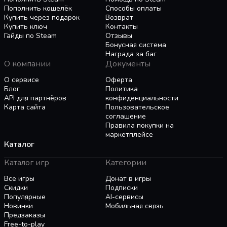
выживания, так и для оставшихся
Пополнить кошелёк
Способы оплаты
представителей рода людского. Добыча не
Купить через подарок
Возврат
Купить ключ
Контакты
должна прекращаться, какой бы высокой ни
Гайды по Steam
Отзывы
была цена.
Бонусная система
Награда за баг
О компании
Документы
Добыча за пределами возможного
О сервисе
Оферта
Ваша задача — исследовать тёмные глубины
Блог
Политика
Земли, добывая ресурсы, чтобы обеспечить
API для партнёров
конфиденциальности
выживание ваших рабочих и продлить
Карта сайта
Пользовательское
существование человечества хотя бы ещё на
соглашение
Правила покупки на
один день. Вас ожидают экстремальное
маркетплейсе
давление, высокая температура, радиация и
Каталог
другие невообразимые опасности,
скрывающиеся в глубинах разрушающейся
Каталог игр
Категории
планеты. Случайно сгенерированные карты
Все игры
Донат в игры
делают каждое прохождение уникальным.
Скидки
Подписки
Популярные
AI-сервисы
Новый ход — новые вызовы, требующие
Новинки
Мобильная связь
Предзаказы
сложных решений и тщательного анализа.
Free-to-play