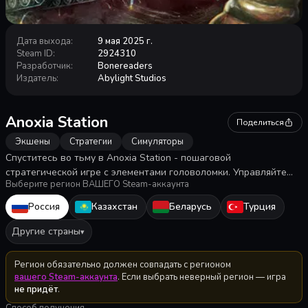
Дата выхода
:
9 мая 2025 г.
Steam ID
:
2924310
Разработчик
:
Bonereaders
Издатель
:
Abylight Studios
Anoxia Station
Поделиться
Экшены
Стратегии
Симуляторы
Спуститесь во тьму в Anoxia Station - пошаговой
стратегической игре с элементами головоломки. Управляйте
Выберите регион ВАШЕГО Steam-аккаунта
подземной шахтерской станцией, где вам предстоит собирать
ресурсы, сталкиваться с ужасами и делать выбор между
Россия
Казахстан
Беларусь
Турция
жизнью и смертью ради выживания своей команды.
Другие страны
▾
Регион обязательно должен совпадать с регионом
вашего Steam-аккаунта
. Если выбрать неверный регион — игра
не придёт
.