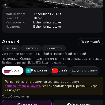
Дата выхода
:
12 сентября 2013 г.
Steam ID
:
107410
Разработчик
:
Bohemia Interactive
Издатель
:
Bohemia Interactive
Arma 3
Поделиться
Экшены
Стратегии
Симуляторы
Испытайте реалистичный бой в масштабной военной
песочнице. Сценарии для одиночной и многопользовательской
Выберите регион ВАШЕГО Steam-аккаунта
игры, обширный арсенал современного вооружения и техники и
широкие возможности для создания контента. Аутентичная,
Россия
Казахстан
Китай
Другие страны
▾
разнообразная и открытая — Arma 3 отправляет вас в зону
боевых действий.
Регион обязательно должен совпадать с регионом
вашего Steam-аккаунта
. Если выбрать неверный регион — игра
не придёт
.
Способ получения
Steam Gift
Ключ Steam