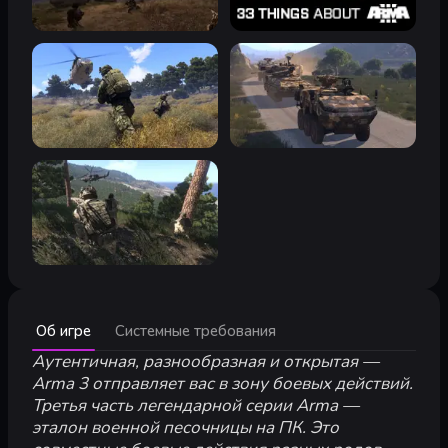
Минимальные:
Об игре
Системные требования
Минимум:
ОС:
Аутентичная, разнообразная и открытая —
Windows 10 (64-bit)
Процессор:
Intel Core quad-core или AMD Athlon quad-core
Arma 3 отправляет вас в зону боевых действий.
Память:
8 ГБ ОЗУ
Третья часть легендарной серии Arma —
Графическая карта:
NVIDIA GeForce GTX 660 / AMD Radeon H
эталон военной песочницы на ПК. Это
DirectX®:
10