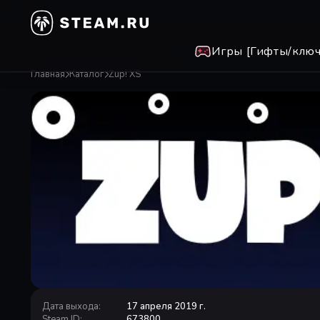
Игры [Гифты/ключ
Главная
Каталог
Zup! XS
Дата выхода
:
17 апреля 2019 г.
Steam ID
:
673800