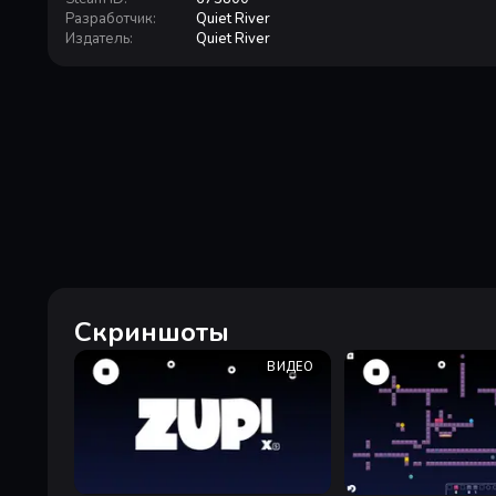
Разработчик
:
Quiet River
Издатель
:
Quiet River
Скриншоты
ВИДЕО