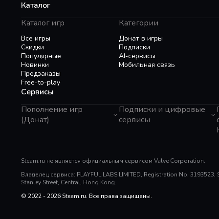
Каталог
Каталог игр
Категории
Все игры
Донат в игры
Скидки
Подписки
Популярные
AI-сервисы
Новинки
Мобильная связь
Предзаказы
Free-to-play
Сервисы
Пополнение игр
Подписки и цифровые
(Донат)
сервисы
GTA 6
Telegram Звезды
Пополнение Steam
Apple ID
Roblox
Binance Gift Card
Genshin Impact
Steam.ru не является официальным сервисом Valve Corporation.
Telegram Премиум
Super SUS
Rewarble
Владелец сервиса: PLAYFUL LABS LIMITED, Registration No. 3193523, Sui
PUBG Mobile
Razer Gold
Stanley Street, Central, Hong Kong.
Free Fire
PlayStation
Whiteout Survival
© 2022 - 2026 Steam.ru. Все права защищены.
Poppo Live
Mobile Legends
TNG Reload Pin
SUGO: Online Chat Party
Tik Tok