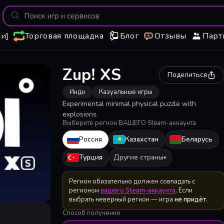
и]
Торговая площадка
Блог
Отзывы
Парт
Zup! XS
Поделиться
Инди
Казуальные игры
Experimental minimal physical puzzle with
explosions.
Выберите регион ВАШЕГО Steam-аккаунта
Россия
Казахстан
Беларусь
Турция
Другие страны
▾
Регион обязательно должен совпадать с
регионом
вашего Steam-аккаунта
. Если
выбрать неверный регион — игра
не придёт
.
Способ получения