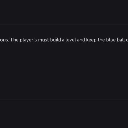
е:
ые:
 7, Vista, 8, 8.1, 10
 Core i3
мять:
512 MB ОЗУ
ns. The player's must build a level and keep the blue ball 
l HD Graphics
9.0
30 MB
-
20
%