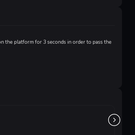
on the platform for 3 seconds in order to pass the
Zup!
от 1