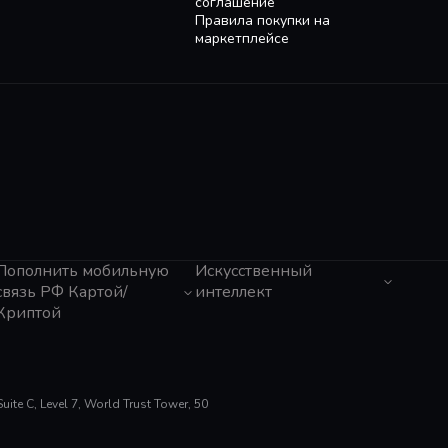
соглашение
Правила покупки на
маркетплейсе
Пополнить мобильную
Искусственный
связь РФ Картой/
интеллект
Криптой
ЧатГПТ
Grok
Tele2 (Казахстан)
Claude
Activ (Казахстан)
Gemini
МТС
Perplexity
Мегафон
te C, Level 7, World Trust Tower, 50
Suno AI
Билайн
ElevenLabs
Тинькофф Мобайл