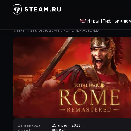
Игры [Гифты/ключ
Главная
Каталог
Total War: ROME REMASTERED
Дата выхода
:
29 апреля 2021 г.
Steam ID
:
885970