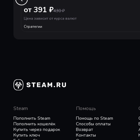
облегчит управление войсками на поле боя.
от 391 ₽
430
₽
Цена зависит от курса валют
Усовершенствованная игровая механика
Стратегии
Игрокам доступны большие армии и 16 дополни
фракций. Впервые в серии Total War игрок мо
тип агентов — торговцы. Они могут путешество
соперников и усиливать экономическую мощь
*Обращаем ваше внимание на то, что ROME: Tota
**Для поддержки графики в разрешении 4K не
Steam
Помощь
Пополнить Steam
Помощь по Steam
Пополнить кошелёк
Способы оплаты
Купить через подарок
Возврат
Купить ключ
Контакты