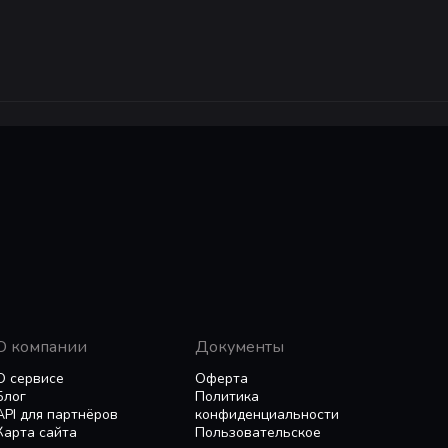
тельных фракций, которые ранее были заблокированы.
жет повести свою фракцию на войну по сети между Wind
вать по всему свету и налаживать торговые связи, пол
 вашей державы.
l War Collection работает только на Windows.
обходимо загрузить набор «Улучшенная графика»
О компании
Документы
О сервисе
Оферта
Блог
Политика
API для партнёров
конфиденциальности
Карта сайта
Пользовательское