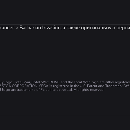
r и Barbarian Invasion, а также оригинальную версию R
D 7000 series (1GB VRAM) | Intel UHD 620
 наличия 8ГБ оперативной памяти, например, серии Intel HD
современным графическим оформлением, оптимизацией
ками графики с 1080p (66% масштабирование разрешения игро
учшения графики коснулись самых разных элементов и
табных и графически интенсивных сражениях.
ly logo, Total War, Total War: ROME and the Total War logo are either registe
явления (например, облака пыли и марево). На обновле
f SEGA CORPORATION. SEGA is registered in the U.S. Patent and Trademark Office
 logo are trademarks of Feral Interactive Ltd. All rights reserved.
любоваться новыми текстурами отрядов, чьи модели та
-
10
%
енных функций и улучшений игровой механики. Каме
я в режиме кампании. В игровую механику добавлены т
ктической карте теперь указываются значки состояния о