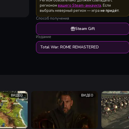
Регион обязательно должен совпадать с
регионом
вашего Steam-аккаунта
. Если
выбрать неверный регион — игра
не придёт
.
Способ получения
Steam Gift
Издание
Total War: ROME REMASTERED
ВИДЕО
ВИДЕО