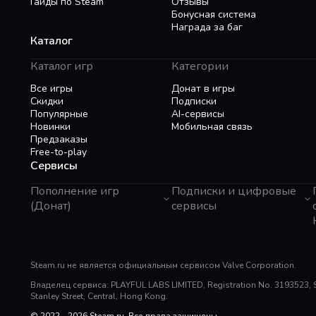
Гайды по Steam
Отзывы
Бонусная система
Награда за баг
Каталог
Каталог игр
Категории
Все игры
Донат в игры
Скидки
Подписки
Популярные
AI-сервисы
Новинки
Мобильная связь
Предзаказы
Free-to-play
Сервисы
Пополнение игр
Подписки и цифровые
(Донат)
сервисы
GTA 6
Telegram Звезды
Пополнение Steam
Apple ID
Roblox
Binance Gift Card
Genshin Impact
Steam.ru не является официальным сервисом Valve Corporation.
Telegram Премиум
Super SUS
Rewarble
Владелец сервиса: PLAYFUL LABS LIMITED, Registration No. 3193523, Sui
PUBG Mobile
Razer Gold
Stanley Street, Central, Hong Kong.
Free Fire
PlayStation