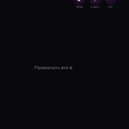
TikTok
Я. Дзен
DTF
Развернуть всё