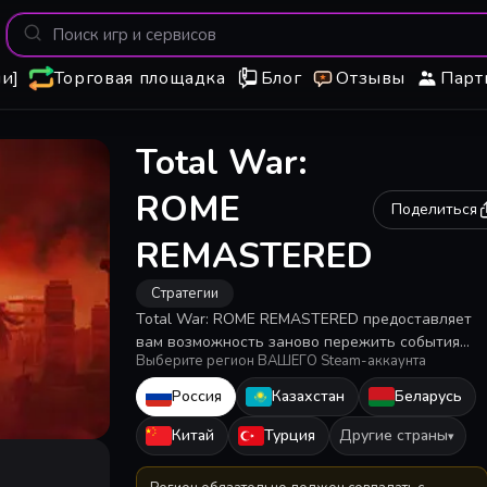
и]
Торговая площадка
Блог
Отзывы
Парт
Total War:
ROME
Поделиться
REMASTERED
Стратегии
Total War: ROME REMASTERED предоставляет
вам возможность заново пережить события
Выберите регион ВАШЕГО Steam-аккаунта
одной из частей знаменитой серии
стратегических игр. Это ставшая классикой
Россия
Казахстан
Беларусь
игра в разрешении 4К с множеством улучшени
графики и игрового процесса.
Китай
Турция
Другие страны
▾