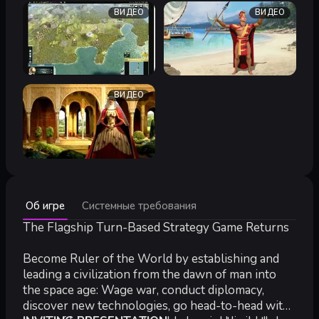
ВИДЕО
ВИДЕО
ВИДЕО
Минимальные:
Об игре
Системные требования
Минимальные:
ОС:
The Flagship Turn-Based Strategy Game Returns
Windows® XP SP3/ Windows® Vista SP2/ Windows® 7
Процессор:
Intel Core 2 Duo 1.8 ГГц или AMD Athlon X2 64 2
Оперативная память:
2 ГБ
Become Ruler of the World by establishing and
Видеокарта:
ATI HD2600 XT с 256 МБ видеопамяти или лучш
leading a civilization from the dawn of man into
DirectX®:
DirectX® 9.0c
the space age: Wage war, conduct diplomacy,
Жесткий диск:
8 ГБ свободного места
discover new technologies, go head-to-head with
Звуковая карта:
совместимая с DirectX 9.0c