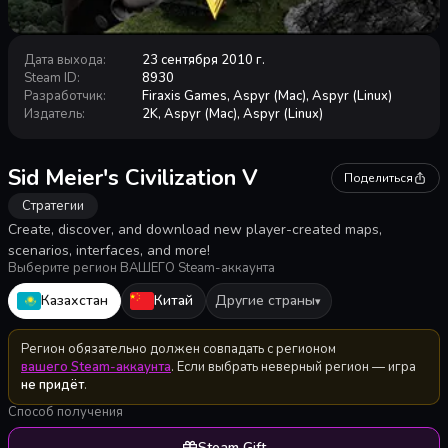
Дата выхода
:
23 сентября 2010 г.
Steam ID
:
8930
Разработчик
:
Firaxis Games, Aspyr (Mac), Aspyr (Linux)
Издатель
:
2K, Aspyr (Mac), Aspyr (Linux)
Sid Meier's Civilization V
Поделиться
Стратегии
Create, discover, and download new player-created maps,
scenarios, interfaces, and more!
Выберите регион ВАШЕГО Steam-аккаунта
Казахстан
Китай
Другие страны
▾
Регион обязательно должен совпадать с регионом
вашего Steam-аккаунта
. Если выбрать неверный регион — игра
не придёт
.
Способ получения
Steam Gift