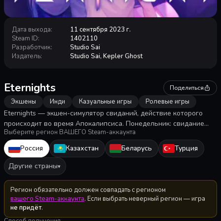
Дата выхода
:
11 сентября 2023 г.
Steam ID
:
1402110
Разработчик
:
Studio Sai
Издатель
:
Studio Sai, Kepler Ghost
Eternights
Поделиться
Экшены
Инди
Казуальные игры
Ролевые игры
Eternights — экшен-симулятор свиданий, действие которого
происходит во время Апокалипсиса. Понедельник: свидание
Выберите регион ВАШЕГО Steam-аккаунта
Вторник: зачистка подземелья Пятница: ужас! Времени мало!
Россия
Казахстан
Беларусь
Турция
Другие страны
▾
Регион обязательно должен совпадать с регионом
вашего Steam-аккаунта
. Если выбрать неверный регион — игра
не придёт
.