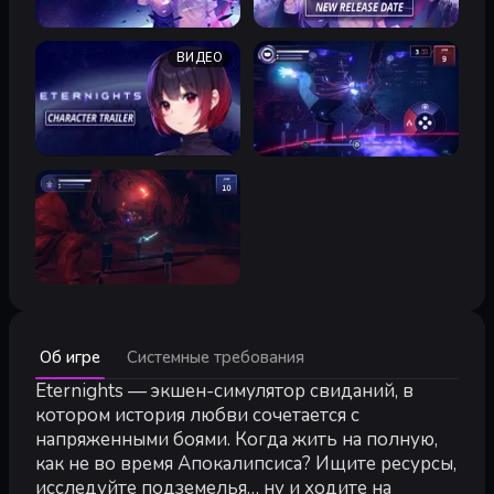
ВИДЕО
Минимальные:
Об игре
Системные требования
Минимальные:
64-разрядные процессор и операционная система
Eternights — экшен-симулятор свиданий, в
ОС:
Windows 10+
котором история любви сочетается с
Процессор:
Intel Core i5-6500 | AMD Ryzen 3 1200
напряженными боями. Когда жить на полную,
Оперативная память:
8 GB ОЗУ
как не во время Апокалипсиса? Ищите ресурсы,
Видеокарта:
NVIDIA Geforce GTX 1050m | AMD Radeon RX 5
исследуйте подземелья… ну и ходите на