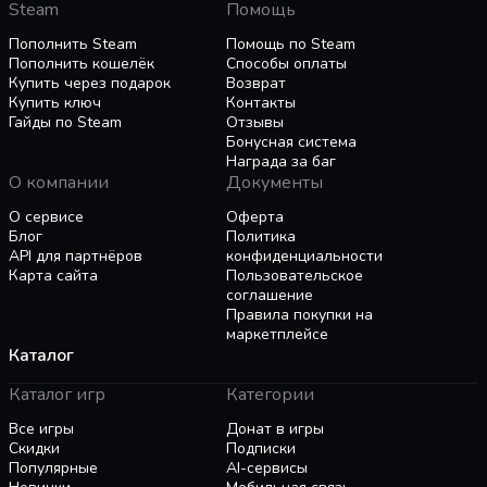
Steam
Помощь
Поиски ресурсов, подземелья, свидания… так
Пополнить Steam
Помощь по Steam
много дел, и все надо успеть, ведь время в
Пополнить кошелёк
Способы оплаты
каждой зоне может закончиться! Постараетесь
Купить через подарок
Возврат
развить отношения и открыть новые навыки?
Купить ключ
Контакты
Гайды по Steam
Отзывы
Будете рыскать по пустоши в поисках чего-
Бонусная система
нибудь ценного? Потренируетесь с
Награда за баг
напарниками, чтобы стать сильнее? Или просто
Изучение подземелий
О компании
Документы
сразу же побежите в подземелье? Решать вам,
О сервисе
Оферта
но времени у вас мало.
Так называемая «Стена» таинственна и опасна.
Блог
Политика
Время уходит, и вам придется очень быстро
API для партнёров
конфиденциальности
преодолевать ловушки, загадки и
Карта сайта
Пользовательское
соглашение
танцевальные мини-игры. К счастью, друзья
Правила покупки на
могут помочь вам, когда станет совсем
маркетплейсе
страшно.
Каталог
Анимированные катсцены
Каталог игр
Категории
В игре есть полностью анимированные 2D-
Все игры
Донат в игры
ролики, которые меняются в зависимости от
Скидки
Подписки
Популярные
AI-сервисы
того, с кем вы встречаетесь. Погрузитесь в этот