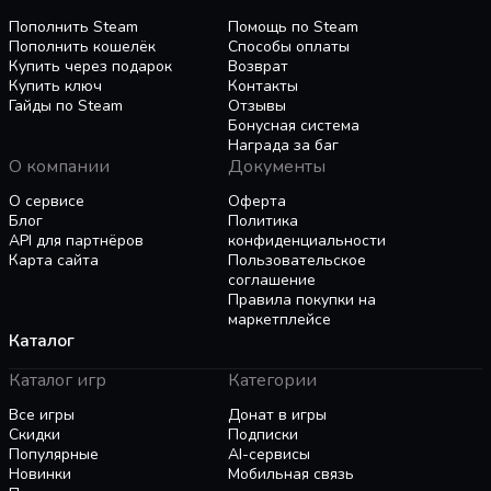
time?), but you’re a teenager - that’s kind of your
brimming with nostalgia. It offers you the perfect
job!
Пополнить Steam
Помощь по Steam
opportunity to relive your own awkward high
Пополнить кошелёк
Способы оплаты
school years, or if you sadly missed out on the
Купить через подарок
Возврат
‘90s, finally experience all of the classic teen
Купить ключ
Контакты
movies that feel so old and outdated. Plaid,
Гайды по Steam
Отзывы
Бонусная система
payphones, VHS tapes, and malls – THE BIG CON
Награда за баг
has got all of the outrageous fads you remember
О компании
Документы
(and some you want to forget) from the 1990s.
О сервисе
Оферта
Блог
Политика
API для партнёров
конфиденциальности
But most importantly – you can ride the
Карта сайта
Пользовательское
Hormipillar as much as you want!
соглашение
Правила покупки на
маркетплейсе
Каталог
Каталог игр
Категории
Все игры
Донат в игры
Скидки
Подписки
Популярные
AI-сервисы
Новинки
Мобильная связь