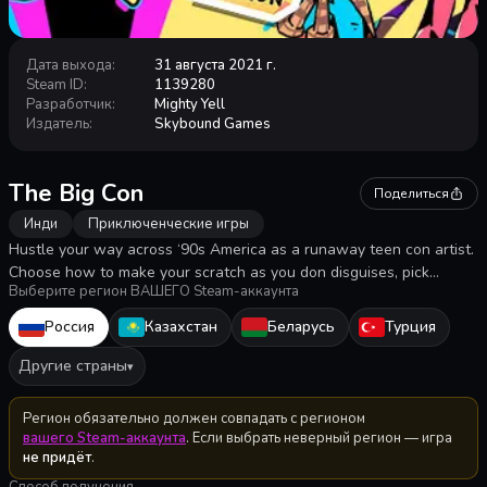
Дата выхода
:
31 августа 2021 г.
Steam ID
:
1139280
Разработчик
:
Mighty Yell
Издатель
:
Skybound Games
The Big Con
Поделиться
Инди
Приключенческие игры
Hustle your way across ‘90s America as a runaway teen con artist.
Choose how to make your scratch as you don disguises, pick
Выберите регион ВАШЕГО Steam-аккаунта
pockets, and rip people off in this comedic crime-filled adventure.
Experience the totally rad '90s in all its plaid and payphone glory!
Россия
Казахстан
Беларусь
Турция
Другие страны
▾
Регион обязательно должен совпадать с регионом
вашего Steam-аккаунта
. Если выбрать неверный регион — игра
не придёт
.