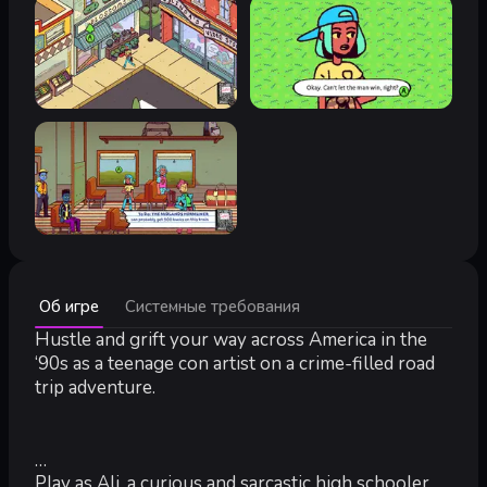
Минимальные:
Об игре
Системные требования
Минимальные:
64-разрядные процессор и операционная система
Hustle and grift your way across America in the
ОС *:
Windows 7 64-bit
‘90s as a teenage con artist on a crime-filled road
Процессор:
AMD FX-4350 or Intel Pentium G4500
trip adventure.
Оперативная память:
4 GB ОЗУ
Видеокарта:
AMD Radeon HD 7770 or dedicated equivalent
DirectX:
версии 11
Место на диске:
3 GB
Play as Ali, a curious and sarcastic high schooler