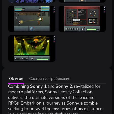
Минимальные:
Об игре
Системные требования
Минимальные:
Процессор:
Combining
2.0 GHz Dual Core
Sonny 1
and
Sonny 2
, revitalized for
modern platforms, Sonny Legacy Collection
Рекомендуемые:
delivers the ultimate versions of these iconic
Рекомендованные:
RPGs. Embark on a journey as Sonny, a zombie
Процессор:
2.4 GHz Quad Core
seeking to unravel the mysteries of his existence