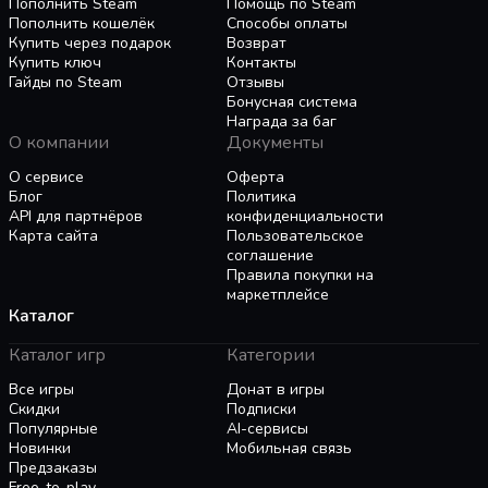
Confront the ZPCI's ever-present threat and other
Пополнить Steam
Помощь по Steam
Пополнить кошелёк
Способы оплаты
lurking dangers.
Купить через подарок
Возврат
Choose your path wisely, as your decisions shape
Купить ключ
Контакты
your journey.
Гайды по Steam
Отзывы
Бонусная система
Награда за баг
О компании
Документы
О сервисе
Оферта
Блог
Политика
API для партнёров
конфиденциальности
Карта сайта
Пользовательское
соглашение
Правила покупки на
маркетплейсе
Каталог
Каталог игр
Категории
Все игры
Донат в игры
Скидки
Подписки
Популярные
AI-сервисы
Новинки
Мобильная связь
Предзаказы
Free-to-play