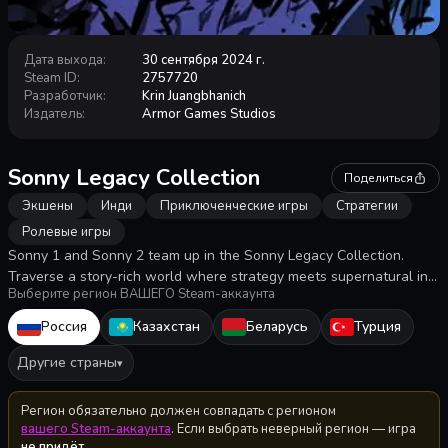
Дата выхода
:
30 сентября 2024 г.
Steam ID
:
2757720
Разработчик
:
Krin Juangbhanich
Издатель
:
Armor Games Studios
Sonny Legacy Collection
Поделиться
Экшены
Инди
Приключенческие игры
Стратегии
Ролевые игры
Sonny 1 and Sonny 2 team up in the Sonny Legacy Collection.
Traverse a story-rich world where strategy meets supernatural in a
Выберите регион ВАШЕГО Steam-аккаунта
quest for identity and survival. Master tactical turn-based combat
and discover the truth behind Sonny's resurrection in these classic
Россия
Казахстан
Беларусь
Турция
RPGs.
Другие страны
▾
Регион обязательно должен совпадать с регионом
вашего Steam-аккаунта
. Если выбрать неверный регион — игра
не придёт
.