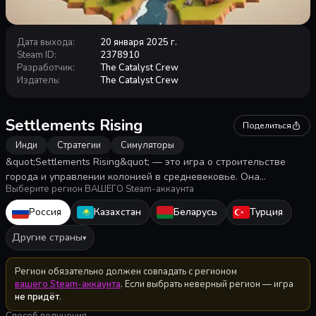
Дата выхода
:
20 января 2025 г.
Steam ID
:
2378910
Разработчик
:
The Catalyst Crew
Издатель
:
The Catalyst Crew
Settlements Rising
Поделиться
Инди
Стратегии
Симуляторы
&quot;Settlements Rising&quot; — это игра о строительстве
города и управлении колонией в средневековье. Она
Выберите регион ВАШЕГО Steam-аккаунта
предлагает живую колонию с симулированными жителями,
множеством профессий, ресурсов, природными катастрофами и
Россия
Казахстан
Беларусь
Турция
набегами, давая полный контроль через торговлю,
производственные цепочки и данные.
Другие страны
▾
Регион обязательно должен совпадать с регионом
вашего Steam-аккаунта
. Если выбрать неверный регион — игра
не придёт
.