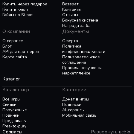
управлять своими ресурсами, торгуя с
получить различные награды. Эти награды
Купить через подарок
Возврат
соседними деревнями в зависимости от того,
могут быть золотом, ресурсами или картами
Купить ключ
Контакты
Гайды по Steam
Отзывы
что они импортируют и экспортируют.
улучшений.
Бонусная система
Награда за баг
Когда ресурсы вашей деревни увеличиваются,
О компании
Документы
периодически будут совершаться набеги, с
О сервисе
Оферта
целью ограбить ваши запасы. Чтобы защитить
Блог
Политика
деревню от рейдеров, стройте башни и стены.
API для партнёров
конфиденциальности
Обучайте жителей стрелкам или мечникам,
Карта сайта
Пользовательское
нанимая их в качестве военных единиц за
соглашение
Правила покупки на
определенную плату.
маркетплейсе
Каталог
Каталог игр
Категории
Все игры
Донат в игры
Скидки
Подписки
Популярные
AI-сервисы
Новинки
Мобильная связь
Предзаказы
Free-to-play
Сервисы
Развернуть всё