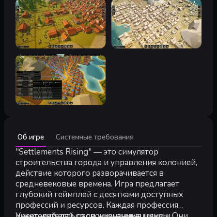
Минимальные:
Об игре
Системные требования
Минимальные:
64-разрядные процессор и операционная система
"Settlements Rising" — это симулятор
ОС:
Windows 10
строительства города и управления колонией,
Процессор:
AMD Ryzen 3 2.4 GHz or Intel equivalent
действие которого разворачивается в
Оперативная память:
4 GB ОЗУ
средневековые времена. Игра предлагает
Видеокарта:
Nvidia GT 730 2GB | AMD Radeon 550 2GB
глубокий геймплей с десятками доступных
DirectX:
версии 11
профессий и ресурсов. Каждая профессия
Место на диске:
1 GB
имеет жителей со своими анимациями и
У жителей есть свои жизненные циклы. Они