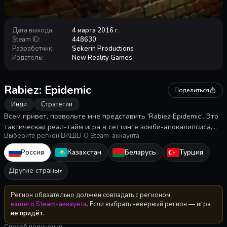
Дата выхода
:
4 марта 2016 г.
Steam ID
:
448630
Разработчик
:
Sekerin Productions
Издатель
:
New Reality Games
Rabiez: Epidemic
Поделиться
Инди
Стратегии
Всем привет, позвольте мне представить 'Rabiez-Epidemic'. Это
тактическая реал-тайм игра в сеттинге зомби-апокалипсиса,
Выберите регион ВАШЕГО Steam-аккаунта
где группа выживших, в неравной схватке противостоит ордам
зараженных.
Россия
Казахстан
Беларусь
Турция
Другие страны
▾
Регион обязательно должен совпадать с регионом
вашего Steam-аккаунта
. Если выбрать неверный регион — игра
не придёт
.