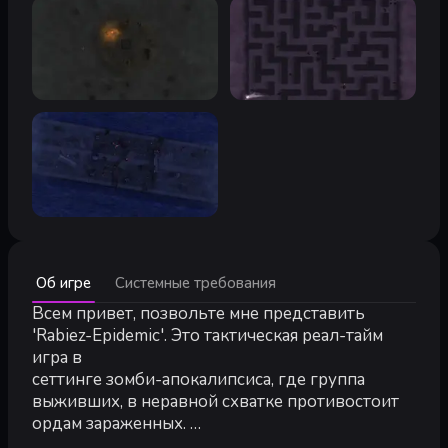
Минимальные:
Об игре
Системные требования
Минимальные:
ОС *:
Всем привет, позвольте мне представить
Windows Vista,7,8,8.1,10
Процессор:
Dualcore AMD,INTEL
'Rabiez-Epidemic'. Это тактическая реал-тайм
Видеокарта:
NVIDIA GeForce 8600GT, AMD Radeon HD2600, I
игра в
Место на диске:
90 MB
сеттинге зомби-апокалипсиса, где группа
выживших, в неравной схватке противостоит
ордам зараженных.
На стороне (пока еще) людей ваш тактический