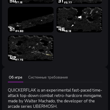
Минимальные:
Об игре
Системные требования
Минимальные:
ОС:
Windows
Процессор:
2.0+ ghz
QUICKERFLAK is an experimental fast-paced time-
Видеокарта:
Geforce 1050 or superior, Radeon RX470 or supe
attack top-down combat retro-hardcore minigame,
DirectX:
версии 9.0c
made by Walter Machado, the developer of the
Место на диске:
250 MB
arcade series UBERMOSH.