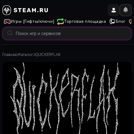
Игры [Гифты/ключи]
Торговая площадка
Блог
Главная
Каталог
QUICKERFLAK