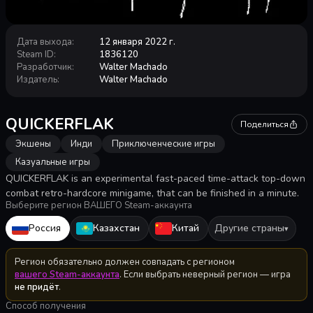
Дата выхода
:
12 января 2022 г.
Steam ID
:
1836120
Разработчик
:
Walter Machado
Издатель
:
Walter Machado
QUICKERFLAK
Поделиться
Экшены
Инди
Приключенческие игры
Казуальные игры
QUICKERFLAK is an experimental fast-paced time-attack top-down
combat retro-hardcore minigame, that can be finished in a minute.
Выберите регион ВАШЕГО Steam-аккаунта
Россия
Казахстан
Китай
Другие страны
▾
Регион обязательно должен совпадать с регионом
вашего Steam-аккаунта
. Если выбрать неверный регион — игра
не придёт
.
Способ получения