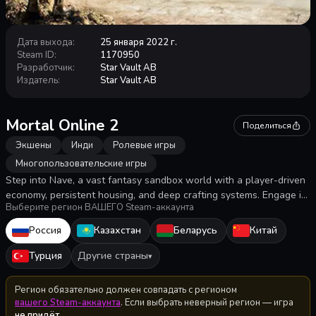
Дата выхода
:
25 января 2022 г.
Steam ID
:
1170950
Разработчик
:
Star Vault AB
Издатель
:
Star Vault AB
Mortal Online 2
Поделиться
Экшены
Инди
Ролевые игры
Многопользовательские игры
Step into Nave, a vast fantasy sandbox world with a player-driven
economy, persistent housing, and deep crafting systems. Engage in
Выберите регион ВАШЕГО Steam-аккаунта
first-person, full-loot PvP combat with other players and perilous
foes. Build, explore, and conquer in an unforgiving world. The land
Россия
Казахстан
Беларусь
Китай
is yours—who will you become?
Турция
Другие страны
▾
Регион обязательно должен совпадать с регионом
вашего Steam-аккаунта
. Если выбрать неверный регион — игра
не придёт
.