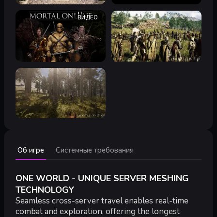
ВИДЕО
Минимальные:
Об игре
Системные требования
Минимальные:
64-разрядные процессор и операционная система
ОС:
64-bit Windows 10/11
ONE WORLD - UNIQUE SERVER MESHING
Процессор:
Core i5-6600 or Ryzen 5 1600 or Equivalent
TECHNOLOGY
Оперативная память:
16 GB ОЗУ
Seamless cross-server travel enables real-time
Видеокарта:
GeForce GTX 1060 6GB, Radeon RX 580 8GB or 
combat and exploration, offering the longest
DirectX:
версии 11