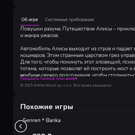
Минимальные:
Об игре
Системные требования
Минимальные:
ОС *:
Ловушки разума: Путешествие Алисы – приключ
Windows XP, Windows Vista, Windows 7, Windo
Процессор:
1.5 GHz
и жанра ужасов.
Оперативная память:
512 MB ОЗУ
Видеокарта:
128 MB VRAM
Автомобиль Алисы выходит из строя и падает в
DirectX:
версии 9.0
кошмаров. Этим странным царством грез управ
Место на диске:
1 GB
Для того, чтобы покинуть этот зловещий, пси
тотема, которые позволят ей построить мост к 
глубине своего подсознания, чтобы столкнут
Характеристики
Показать полное описание
▾
Алиса решает шарады и головоломки, которые 
Проберись через 38 сюрреалистических, вруч
© 2015 Artifex Mundi sp. z o.o. Все права защищены.
прошлого, вдруг ставшими реальными по кова
Пройди 22 мини-игру и 19 сцен со скрытыми о
Следуй вдоль линии жизни, чтобы найти 4 тот
Хватит ли нашей героине сил победить своих
Познакомься с 8 героями из мира грез!
Похожие игры
Судьба Алиса находится в твоих руках!
Senren＊Banka