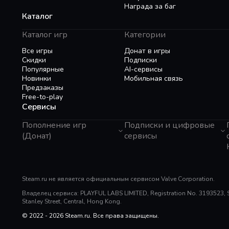
Награда за баг
Каталог
Каталог игр
Категории
Все игры
Донат в игры
Скидки
Подписки
Популярные
AI-сервисы
Новинки
Мобильная связь
Предзаказы
Free-to-play
Сервисы
Пополнение игр
Подписки и цифровые
(Донат)
сервисы
GTA 6
Telegram Звезды
Пополнение Steam
Apple ID
Roblox
Binance Gift Card
Genshin Impact
Steam.ru не является официальным сервисом Valve Corporation.
Telegram Премиум
Super SUS
Rewarble
Владелец сервиса: PLAYFUL LABS LIMITED, Registration No. 3193523, Sui
PUBG Mobile
Razer Gold
Stanley Street, Central, Hong Kong.
Free Fire
PlayStation
Whiteout Survival
© 2022 - 2026 Steam.ru. Все права защищены.
Poppo Live
Mobile Legends
TNG Reload Pin