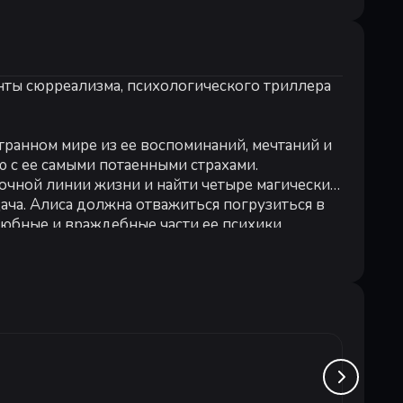
нты сюрреализма, психологического триллера
 8
странном мире из ее воспоминаний, мечтаний и
 с ее самыми потаенными страхами.
дочной линии жизни и найти четыре магических
дача. Алиса должна отважиться погрузиться в
юбные и враждебные части ее психики.
 противостоять призракам из своего
ATRI -