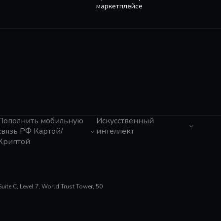
маркетплейсе
Пополнить мобильную
Искусственный
связь РФ Картой/
интеллект
Криптой
ЧатГПТ
Grok
Tele2 (Казахстан)
Claude
Activ (Казахстан)
Gemini
Мегафон
Perplexity
Beeline (Казахстан)
te C, Level 7, World Trust Tower, 50
Suno AI
МТС
ElevenLabs
Билайн
Gamma App
Тинькофф Мобайл
Cursor
Tele2