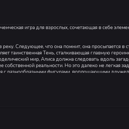
Рекомендуемые:
Рекомендованные:
енческая игра для взрослых, сочетающая в себе элеме
ws 8
ОС *:
Windows XP, Windows Vista, Windows 7, Windows
Процессор:
2 GHz
Оперативная память:
1 GB ОЗУ
Видеокарта:
256 MB VRAM
 реку. Следующее, что она помнит, она просыпается в 
DirectX:
версии 9.0
ляет таинственная Тень, сталкивающая главную героиню
Место на диске:
1 GB
ходелический мир, Алиса должна следовать вдоль зага
ее собственной реальности. Но это далеко не легкая за
ься с разнообразными фигурами, воплощающими дружел
проверяют ее интеллектуальную доблесть. Она должна
ную нарисованных локаций Темных земель!
рному желанию Тени.
бъектами!
ема скрытые на протяжении всей игры!
 собственных демонов? Или победит Тень?
-
5
%