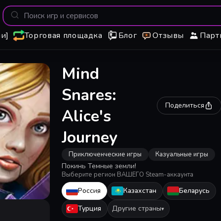
и]
Торговая площадка
Блог
Отзывы
Парт
Mind
Snares:
Поделиться
Alice's
Journey
Приключенческие игры
Казуальные игры
Покинь Темные земли!
Выберите регион ВАШЕГО Steam-аккаунта
Россия
Казахстан
Беларусь
Турция
Другие страны
▾