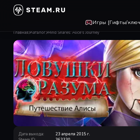
Игры [Гифты/ключ
Главная
Каталог
Mind Snares: Alice's Journey
Дата выхода
:
23 апреля 2015 г.
Steam ID
:
363330