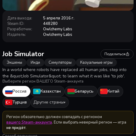
Дата выхода
:
5 апреля 2016 г.
Steam ID
:
448280
Разработчик
:
Owlchemy Labs
Издатель
:
Owlchemy Labs
Job Simulator
Поделиться
Экшены
Инди
Симуляторы
Казуальные игры
In a world where robots have replaced all human jobs, step into
the &quot;Job Simulator&quot; to learn what it was like 'to job'.
Выберите регион ВАШЕГО Steam-аккаунта
Россия
Казахстан
Беларусь
Китай
Турция
Другие страны
▾
Регион обязательно должен совпадать с регионом
вашего Steam-аккаунта
. Если выбрать неверный регион — игра
не придёт
.