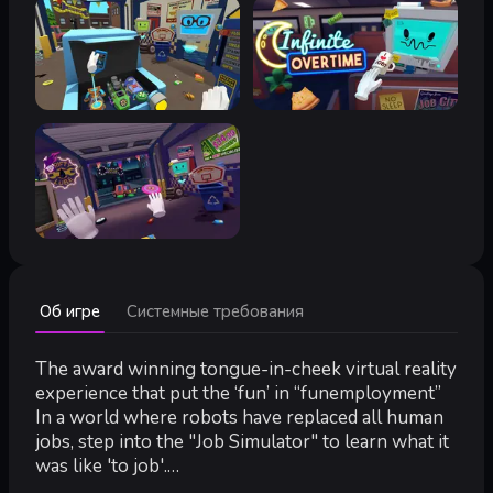
Минимальные:
Об игре
Системные требования
Минимальные:
ОС *:
Windows 7 SP1, Windows 8.1 or later, Windows 10
Процессор:
CPU: Intel i5-4590 equivalent or better
The award winning tongue-in-cheek virtual reality
Оперативная память:
4 GB ОЗУ
experience that put the ‘fun’ in “funemployment”
Видеокарта:
Nvidia GeForce GTX 970, AMD Radeon R9 290 equ
In a world where robots have replaced all human
Место на диске:
1 GB
jobs, step into the "Job Simulator" to learn what it
Звуковая карта:
N/A
was like 'to job'.
Поддержка VR:
SteamVR. Room Scale 2m by 1.5m area requir