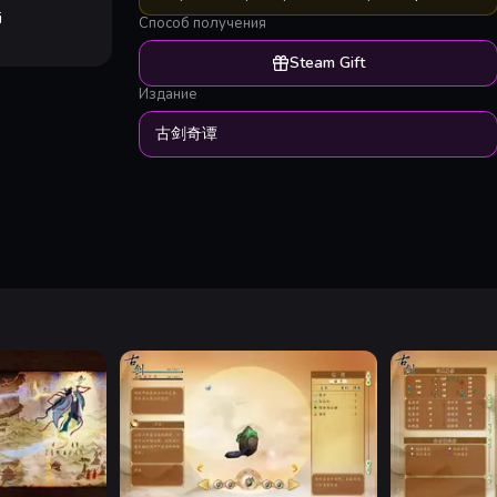
i
Способ получения
Steam Gift
Издание
古剑奇谭