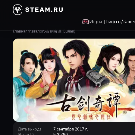
Игры [Гифты/ключ
Главная
Каталог
古剑奇谭(GuJian)
Дата выхода
:
7 сентября 2017 г.
Steam ID
:
570780