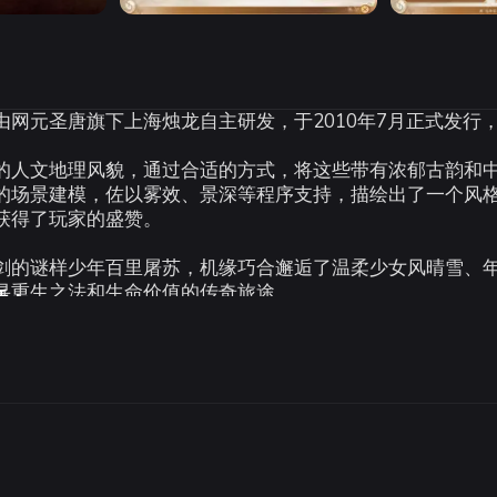
Рекомендуемые:
Рекомендованные:
网元圣唐旗下上海烛龙自主研发，于2010年7月正式发行
32/Win7 64（简体中文版）
ОС *:
Windows 2000/ XP/ VISTA3
能芯片
Процессор:
Intel Core2 Duo 2.
Оперативная память:
2 GB ОЗУ
的人文地理风貌，通过合适的方式，将这些带有浓郁古韵和
须支持DX9.0C及SM3.0的显示芯片）
Видеокарта:
nVidia Geforce 860
的场景建模，佐以雾效、景深等程序支持，描绘出了一个风
DirectX:
версии 9.0c
获得了玩家的盛赞。
Место на диске:
15 GB
Звуковая карта:
Direct Sound 兼
剑的谜样少年百里屠苏，机缘巧合邂逅了温柔少女风晴雪、
Дополнительно:
鼠标（必备）、键盘
寻重生之法和生命价值的传奇旅途。
括：
神秘遗迹、梦幻美丽的公主，那远去的沧海桑田、芬芳的梦
百里屠苏的又将是何种离奇的命运？
-
20
%