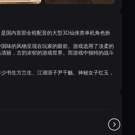
，是国内首部全程配音的大型3D仙侠类单机角色扮
2/ VISTA64/Win7 32/Win7 64（简体中文版）
3Ghz 或 AMD 同等性能芯片
中国味的风物呈现在玩家的眼前。游戏选用了淡柔的
0/ATI HD3000 系列及以上
格清丽，古韵浓郁的游戏世界。而游戏中独特的战斗
容声卡
年少书生方兰生、江湖浪子尹千觞、神秘女子红玉，
（必备）
中桃源，难以想象的惊世情缘将会悄然展现在众人眼
古剑奇谭
от 4