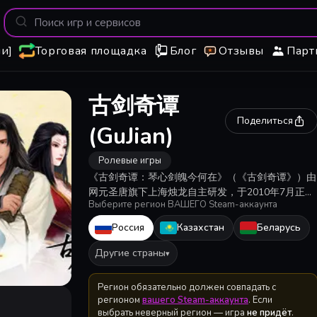
и]
Торговая площадка
Блог
Отзывы
Парт
古剑奇谭
Поделиться
(GuJian)
Ролевые игры
《古剑奇谭：琴心剑魄今何在》（《古剑奇谭》）由
网元圣唐旗下上海烛龙自主研发，于2010年7月正式
Выберите регион ВАШЕГО Steam-аккаунта
发行，是国内首部全程配音的大型3D仙侠类单机角
色扮演游戏。 游戏采用架空的历史设定，在其中融
Россия
Казахстан
Беларусь
入了众多真实的人文地理风貌，通过合适的方式，将
这些带有浓郁古韵和中国味的风物呈现在玩家的眼
Другие страны
▾
前。
Регион обязательно должен совпадать с
регионом
вашего Steam-аккаунта
. Если
выбрать неверный регион — игра
не придёт
.