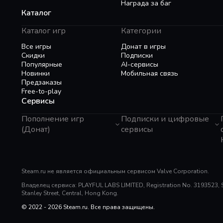
Награда за баг
Каталог
Каталог игр
Категории
Все игры
Донат в игры
Скидки
Подписки
Популярные
AI-сервисы
Новинки
Мобильная связь
Предзаказы
Free-to-play
Сервисы
Пополнение игр
Подписки и цифровые
(Донат)
сервисы
GTA 6
Telegram Звезды
Пополнение Steam
Apple ID
Roblox
Binance Gift Card
Genshin Impact
Steam.ru не является официальным сервисом Valve Corporation.
Telegram Премиум
Super SUS
Rewarble
Владелец сервиса: PLAYFUL LABS LIMITED, Registration No. 3193523, Sui
PUBG Mobile
Razer Gold
Stanley Street, Central, Hong Kong.
Free Fire
PlayStation
Whiteout Survival
© 2022 - 2026 Steam.ru. Все права защищены.
Poppo Live
Mobile Legends
TNG Reload Pin