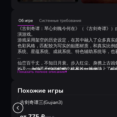
Минимальные:
Об игре
Системные требования
Минимальные:
ОС *:
《古剑奇谭：琴心剑魄今何在》（《古剑奇谭》）由
Windows 2000/ XP/ VISTA32/ VISTA64/Win7 
Процессор:
CPU：Intel Pentium4 2.4 Ghz或AMD同等性
演游戏。
Оперативная память:
1 GB ОЗУ
游戏采用架空的历史设定，在其中融入了众多真实
Видеокарта:
nVidia Geforce 6600/ATI X1000系列（
色彩风格，匹配较为写实的贴图材质，和真实比例
DirectX:
версии 9.0c
系统、星蕴系统、成就系统、特色辅助系统等，也
Место на диске:
15 GB
Звуковая карта:
Direct Sound 兼容声卡
仙峦百千丈，不知日月衰。步入红尘、身携上古凶
Дополнительно:
鼠标（必备）、键盘（必备）
以及一心倾慕于他的娇俏女孩襄铃，就此踏上了追
Steam版本《古剑奇谭》包含全部游戏dlc，包
Показать полное описание
▾
一缕由上古时代流传至今的袅袅仙音，远古宏伟的
前。
1. 千古剑灵
天上人间，命途交错，看似遥不可及的终点，等待
Похожие игры
2. 天墉旧事
古剑奇谭三(Gujian3)
3. 彼岸浮灯
от 775 ₽