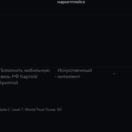
маркетплейсе
Пополнить мобильную
Искусственный
связь РФ Картой/
интеллект
Криптой
ЧатГПТ
Grok
Tele2 (Казахстан)
Claude
Мегафон
Gemini
Activ (Казахстан)
Perplexity
Beeline (Казахстан)
te C, Level 7, World Trust Tower, 50
Suno AI
МТС
ElevenLabs
Тинькофф Мобайл
Gamma App
Билайн
Cursor
Tele2