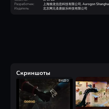
Разработчик
:
上海烛龙信息科技有限公司, Aurogon Shangha
Издатель
:
北京网元圣唐娱乐科技有限公司
Скриншоты
ВИДЕО