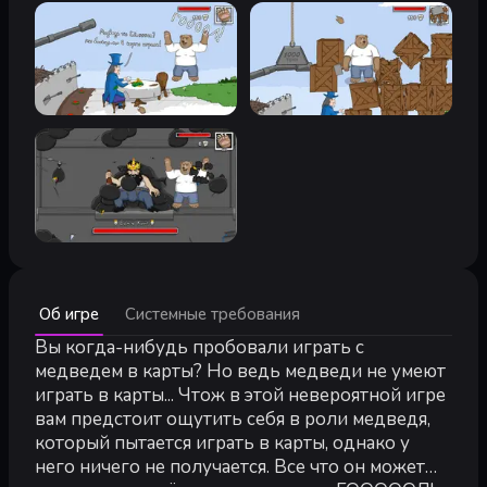
Минимальные:
Об игре
Системные требования
Минимальные:
ОС:
Вы когда-нибудь пробовали играть с
Windows 10 / 11
Процессор:
Intel Core i7 10700F 2.9 Ghz
медведем в карты? Но ведь медведи не умеют
Оперативная память:
8000 MB ОЗУ
играть в карты... Чтож в этой невероятной игре
Видеокарта:
6 GB GTX 1660 Ti or better
вам предстоит ощутить себя в роли медведя,
Место на диске:
200 MB
который пытается играть в карты, однако у
него ничего не получается. Все что он может
Рекомендуемые: