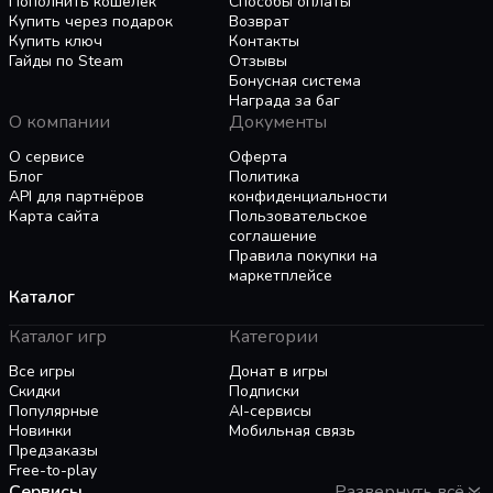
Пополнить кошелёк
Способы оплаты
удовольствие на весь день! Лишь 5% людей
Купить через подарок
Возврат
способны решить эту загадку...
Купить ключ
Контакты
Гайды по Steam
Отзывы
Бонусная система
ИГРА НА РУССКОМ ЯЗЫКЕ!
Награда за баг
Игра полностью переведена и озвучена на
О компании
Документы
Русский язык, чтобы ничего не отвлекало во
О сервисе
Оферта
время игры!
Блог
Политика
Жми быстрее! ГОООООЛ!!!
API для партнёров
конфиденциальности
Карта сайта
Пользовательское
соглашение
Правила покупки на
маркетплейсе
Каталог
Каталог игр
Категории
Все игры
Донат в игры
Скидки
Подписки
Популярные
AI-сервисы
Новинки
Мобильная связь
Предзаказы
Free-to-play
Сервисы
Развернуть всё