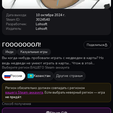
Дата выхода
:
10 октября 2024 г.
Steam ID
:
3024540
Разработчик
:
Lohsoft
Издатель
:
Lohsoft
ГОООООООЛ!
Поделиться
Инди
Казуальные игры
Вы когда-нибудь пробовали играть с медведем в карты? Но
ведь медведи не умеют играть в карты... Чтож в этой
Выберите регион ВАШЕГО Steam-аккаунта
невероятной игре вам предстоит ощутить себя в роли медведя,
который пытается играть в карты, однако у него ничего не
Россия
Казахстан
Другие страны
▾
получается. Все что он может это крушить всё вокруг и кричать
ГОООООЛ!
Регион обязательно должен совпадать с регионом
вашего Steam-аккаунта
. Если выбрать неверный регион — игра
не придёт
.
Способ получения
Steam Gift