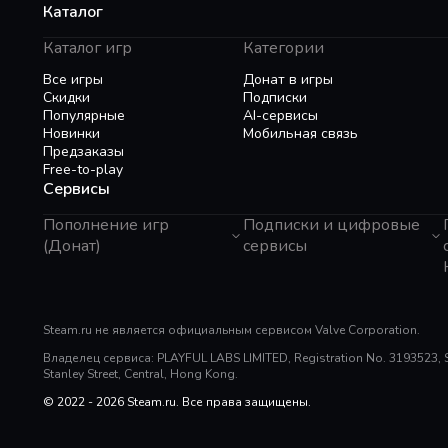
Каталог
Каталог игр
Категории
Все игры
Донат в игры
Скидки
Подписки
Популярные
AI-сервисы
Новинки
Мобильная связь
Предзаказы
Free-to-play
Сервисы
Пополнение игр
Подписки и цифровые
(Донат)
сервисы
GTA 6
Telegram Звезды
Пополнение Steam
Apple ID
Roblox
Binance Gift Card
Genshin Impact
Steam.ru не является официальным сервисом Valve Corporation.
Telegram Премиум
Super SUS
Rewarble
Владелец сервиса: PLAYFUL LABS LIMITED, Registration No. 3193523, Sui
PUBG Mobile
Razer Gold
Stanley Street, Central, Hong Kong.
Free Fire
PlayStation
Whiteout Survival
© 2022 - 2026 Steam.ru. Все права защищены.
Poppo Live
Mobile Legends
TNG Reload Pin
SUGO: Online Chat Party
Tik Tok