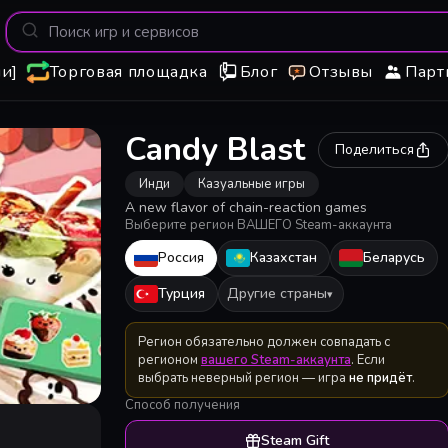
и]
Торговая площадка
Блог
Отзывы
Парт
Candy Blast
Поделиться
Инди
Казуальные игры
A new flavor of chain-reaction games
Выберите регион ВАШЕГО Steam-аккаунта
Россия
Казахстан
Беларусь
Турция
Другие страны
▾
Регион обязательно должен совпадать с
регионом
вашего Steam-аккаунта
. Если
выбрать неверный регион — игра
не придёт
.
Способ получения
Steam Gift