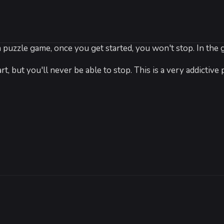
е:
n puzzle game, once you get started, you won't stop. In the 
ь:
1 GB ОЗУ
t, but you'll never be able to stop. This is a very addictiv
B
 MB
g
ers, so you can make a huge chain-reaction
tars, you can't go to the next package (you can see the requi