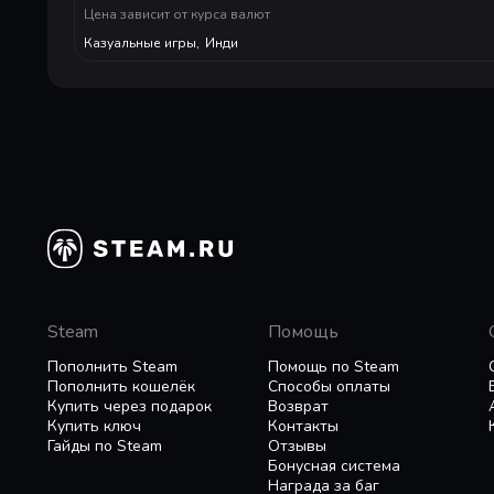
- Cool game based on delicious pastries
Цена зависит от курса валют
- Super awesome graphics
Казуальные игры
,
Инди
- Great sound effects and music
- Leaderboards
- Achievements
PS.: Recommended for diabetics
Steam
Помощь
Пополнить Steam
Помощь по Steam
Пополнить кошелёк
Способы оплаты
Купить через подарок
Возврат
Купить ключ
Контакты
Гайды по Steam
Отзывы
Бонусная система
Награда за баг