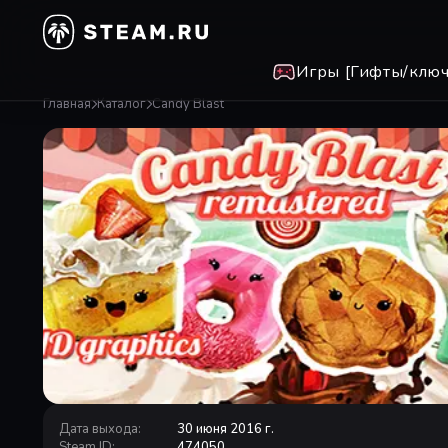
Игры [Гифты/ключ
Главная
Каталог
Candy Blast
Дата выхода
:
30 июня 2016 г.
Steam ID
:
474050