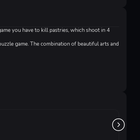
game you have to kill pastries, which shoot in 4
e puzzle game. The combination of beautiful arts and
rements at the top of the level selection)
Our W
от 2