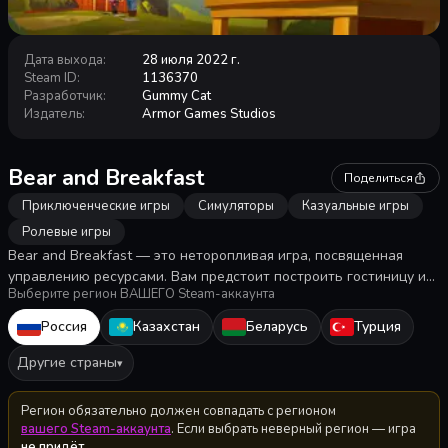
Дата выхода
:
28 июля 2022 г.
Steam ID
:
1136370
Разработчик
:
Gummy Cat
Издатель
:
Armor Games Studios
Bear and Breakfast
Поделиться
Приключенческие игры
Симуляторы
Казуальные игры
Ролевые игры
Bear and Breakfast — это неторопливая игра, посвященная
управлению ресурсами. Вам предстоит построить гостиницу и
Выберите регион ВАШЕГО Steam-аккаунта
управлять ею... но при этом вы медведь.
Россия
Казахстан
Беларусь
Турция
Другие страны
▾
Регион обязательно должен совпадать с регионом
вашего Steam-аккаунта
. Если выбрать неверный регион — игра
не придёт
.