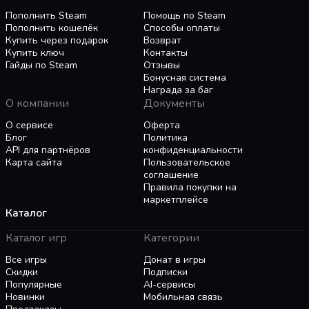
тайнами.
прислушаетесь, то они помогут вам достичь
Пополнить Steam
Помощь по Steam
новых бизнес-высот!
Пополнить кошелёк
Способы оплаты
Купить через подарок
Возврат
Но не все захотят и смогут вам помогать.
Купить ключ
Контакты
Гайды по Steam
Отзывы
Найдете ли вы в себе достаточно медвежества,
Бонусная система
чтобы забрести в глубины леса
и своей души
,
Награда за баг
чтобы открыть секреты, что там скрываются?
О компании
Документы
О сервисе
Оферта
Блог
Политика
API для партнёров
конфиденциальности
Карта сайта
Пользовательское
соглашение
Правила покупки на
маркетплейсе
Каталог
Каталог игр
Категории
Все игры
Донат в игры
Скидки
Подписки
Популярные
AI-сервисы
Новинки
Мобильная связь