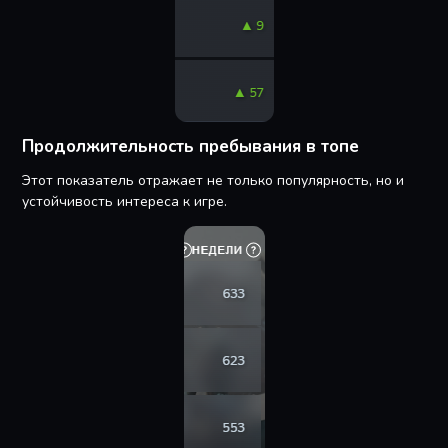
Продолжительность пребывания в топе
Этот показатель отражает не только популярность, но и
устойчивость интереса к игре.