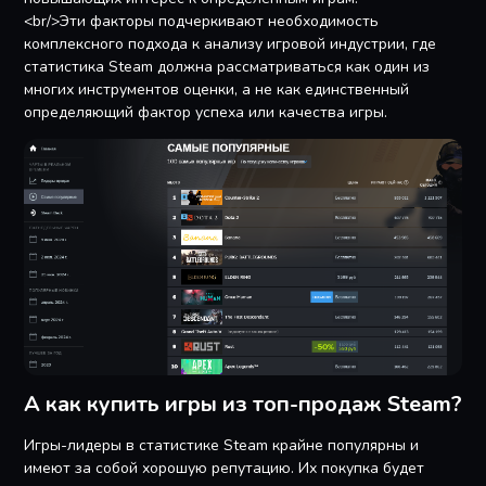
<br/>
Эти факторы подчеркивают необходимость
комплексного подхода к анализу игровой индустрии, где
статистика Steam должна рассматриваться как один из
многих инструментов оценки, а не как единственный
определяющий фактор успеха или качества игры.
А как купить игры из топ-продаж Steam?
Игры-лидеры в статистике Steam крайне популярны и
имеют за собой хорошую репутацию. Их покупка будет