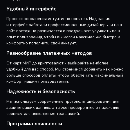
Удобный интерфейс
Процесс пополнения интуитивно понятен. Над нашим
интерфейс работали профессиональные дизайнеры, и наш
сайт постоянно развивается и продолжают улучшать ваш
опыт пользования, чтобы вы могли максимально быстро и
комфортно пополнить свой аккаунт.
Разнообразие платежных методов
От карт МИР до криптовалют - выбирайте наиболее
удобный для вас способ. Мы стремимся добавить как можно
больше способов оплаты, чтобы обеспечить максимальный
комфорт нашим пользователям.
Надежность и безопасность
Мы используем современные протоколы шифрования для
защиты ваших данных, а также проверенные и надежные
сервисы для выполнение транзакций.
Программа лояльности