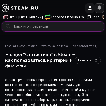
Игры [Гифты/ключи]
Торговая площадка
Блог
Главная
Блог
Раздел “Статистика” в Steam – как пользоваться, критерии и фильтры
Раздел “Статистика” в Steam –
как пользоваться, критерии и
Поделиться
фильтры
Steam, крупнейшая цифровая платформа дистрибуции
компьютерных игр, предоставляет уникальную
возможность для анализа тенденций игровой индустрии
через свою обширную статистическую систему. Эта
система не просто набор цифр, а мощный инструмент,
позволяющий глубоко понять динамику рынка,