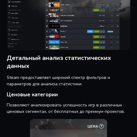
Детальный анализ статистических
данных
Steam предоставляет широкий спектр фильтров и
параметров для анализа статистики:
Ценовые категории
Позволяют анализировать успешность игр в различных
ценовых сегментах, от бесплатных до премиум-проектов.