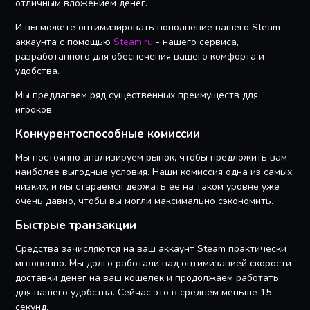
отличным вложением денег.
И вы можете оптимизировать пополнение вашего Steam
аккаунта с помощью
Steam.ru
- нашего сервиса,
разработанного для обеспечения вашего комфорта и
удобства.
Мы предлагаем ряд существенных преимуществ для
игроков:
Конкурентоспособные комиссии
Мы постоянно анализируем рынок, чтобы предложить вам
наиболее выгодные условия. Наши комиссия одна из самых
низких, и мы стараемся держать её на таком уровне уже
очень давно, чтобы вы могли максимально сэкономить.
Быстрые транзакции
Средства зачисляются на ваш аккаунт Steam практически
мгновенно. Мы долго работали над оптимизацией скорости
доставки денег на ваш кошелек и продолжаем работать
для вашего удобства. Сейчас это в среднем меньше 15
секунд.