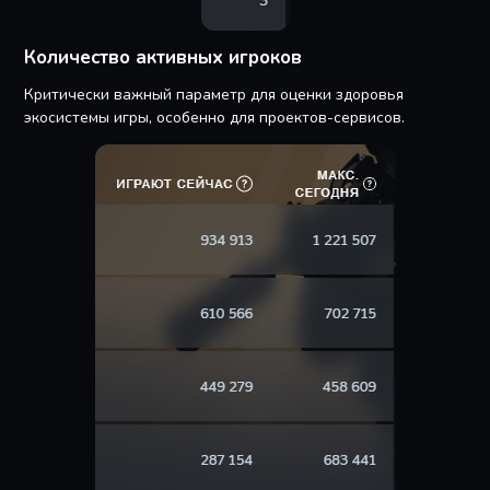
Количество активных игроков
Критически важный параметр для оценки здоровья
экосистемы игры, особенно для проектов-сервисов.