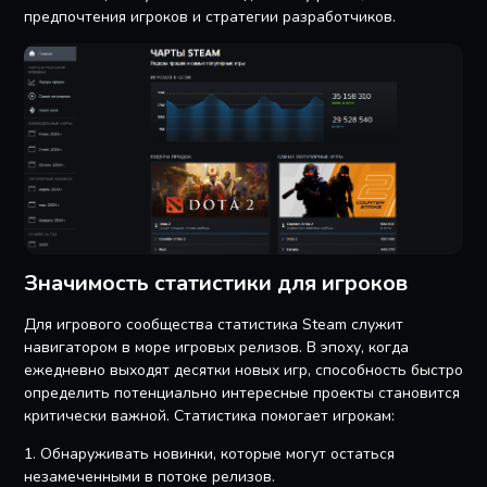
предпочтения игроков и стратегии разработчиков.
Значимость статистики для игроков
Для игрового сообщества статистика Steam служит
навигатором в море игровых релизов. В эпоху, когда
ежедневно выходят десятки новых игр, способность быстро
определить потенциально интересные проекты становится
критически важной. Статистика помогает игрокам:
1. Обнаруживать новинки, которые могут остаться
незамеченными в потоке релизов.