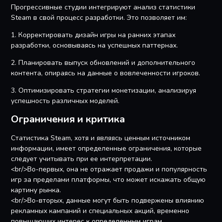
Прогрессивные студии интегрируют анализ статистики
Steam в свой процесс разработки. Это позволяет им:
1. Корректировать дизайн игры на ранних этапах
разработки, основываясь на успешных паттернах.
2. Планировать выпуск обновлений и дополнительного
контента, опираясь на данные о вовлеченности игроков.
3. Оптимизировать стратегии монетизации, анализируя
успешность различных моделей.
Ограничения и критика
Статистика Steam, хотя и являясь ценным источником
информации, имеет определенные ограничения, которые
следует учитывать при ее интерпретации.
<br/>
Во-первых, она не отражает продажи и популярность
игр за пределами платформы, что может искажать общую
картину рынка.
<br/>
Во-вторых, данные могут быть подвержены влиянию
рекламных кампаний и специальных акций, временно
повышающих интерес к определенным играм.