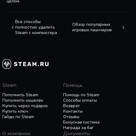
целом.
Все способы
Обзор популярных
полностью удалить
игровых лаунчеров
Steam с компьютера
Steam
Помощь
Пополнить Steam
Помощь по Steam
Пополнить кошелёк
Способы оплаты
Купить через подарок
Возврат
Купить ключ
Контакты
Гайды по Steam
Отзывы
Бонусная система
Награда за баг
О компании
Документы