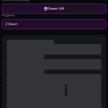
Способ получения
Steam Gift
Издание
Z Dawn