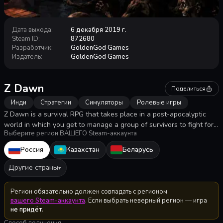
Дата выхода
:
6 декабря 2019 г.
Steam ID
:
872680
Разработчик
:
GoldenGod Games
Издатель
:
GoldenGod Games
Z Dawn
Поделиться
Инди
Стратегии
Симуляторы
Ролевые игры
Z Dawn is a survival RPG that takes place in a post-apocalyptic
world in which you get to manage a group of survivors to fight for
Выберите регион ВАШЕГО Steam-аккаунта
their life, level up their skills, help fight off different breeds of
zombies, build and upgrade camp, face hundreds of thrilling events
Россия
Казахстан
Беларусь
and much more!
Другие страны
▾
Регион обязательно должен совпадать с регионом
вашего Steam-аккаунта
. Если выбрать неверный регион — игра
не придёт
.