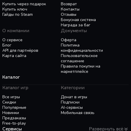
● Manage survivors individually and equip them
Купить через подарок
Возврат
accordingly to their favorite skills
Купить ключ
Контакты
● Build, upgrade and fortify your encampment to
Гайды по Steam
Отзывы
withstand the hordes of zombies
Бонусная система
Награда за баг
● Assign survivors to different tasks like farming,
О компании
Документы
a guard in a watchtower, builder, mechanic
● Explore many different locations for items, help
О сервисе
Оферта
strangers, invite them to join your group
Блог
Политика
API для партнёров
конфиденциальности
● Craft and upgrade equipment
Карта сайта
Пользовательское
● Deal with different events and choose many
соглашение
possible outcomes
Правила покупки на
● Deal with other survivors and their respective
маркетплейсе
Каталог
encampments
● Repair and upgrade vehicles to drive and defend
Каталог игр
Категории
● Deal with hundreds of thrilling events with
many possible outcomes
Все игры
Донат в игры
Скидки
Подписки
Популярные
AI-сервисы
...And much more!
Новинки
Мобильная связь
Предзаказы
Free-to-play
Сервисы
Развернуть всё