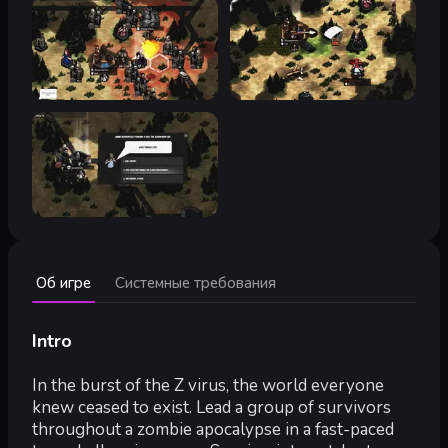
Минимальные:
Об игре
Системные требования
Минимальные:
ОС:
Vista / 7 / 8 / 10
Процессор:
2 GHz (32/64bits)
Intro
Оперативная память:
512 MB ОЗУ
Видеокарта:
Minimum Resolution - 1336x768, Graphics Card 
In the burst of the Z virus, the world everyone
Место на диске:
200 MB
knew ceased to exist. Lead a group of survivors
Дополнительно:
Works on 32 and 64 bits systems
throughout a zombie apocalypse in a fast-paced