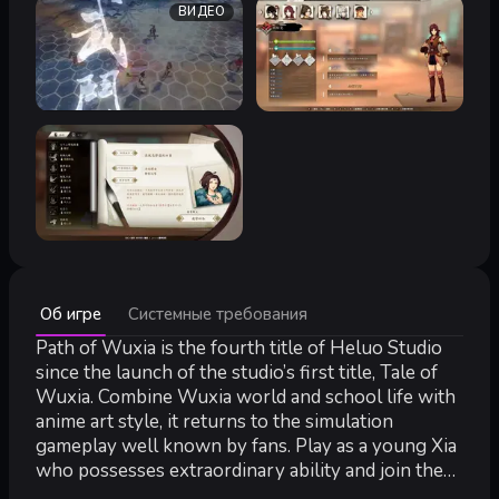
ВИДЕО
Минимальные:
Об игре
Системные требования
Минимальные:
64-разрядные процессор и операционная система
Path of Wuxia is the fourth title of Heluo Studio
ОС *:
Windows 7 / 8 /System10 64bit
since the launch of the studio’s first title, Tale of
Процессор:
Intel Core i5
Wuxia. Combine Wuxia world and school life with
Оперативная память:
8 GB ОЗУ
anime art style, it returns to the simulation
Видеокарта:
NVIDIA GeForce GTX 750
gameplay well known by fans. Play as a young Xia
DirectX:
версии 11
who possesses extraordinary ability and join the
Место на диске:
10 GB
academy known as the Hermitic Pavilions of Xia,