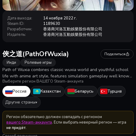
Дата выхода
:
14 ноября 2022 г.
Steam ID
:
1189630
Разработчик
:
香港商河洛互動娛樂股份有限公司
Издатель
:
香港商河洛互動娛樂股份有限公司
俠之道(PathOfWuxia)
Поделиться
Инди
Ролевые игры
Path of Wuxia combines classic wuxia world and youthful school
life with anime art style, features simulation gameplay well known
Выберите регион ВАШЕГО Steam-аккаунта
by Heluo fans. Play as a young Xia who join the academy known as
the Hermitic Pavilions of Xia, grow strong along with various
Россия
Казахстан
Беларусь
Турция
schoolmates and seek your own path of Xia.
Другие страны
▾
Регион обязательно должен совпадать с регионом
вашего Steam-аккаунта
. Если выбрать неверный регион — игра
не придёт
.