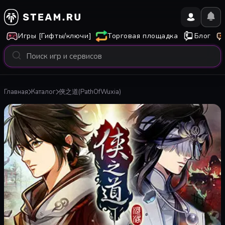
Игры [Гифты/ключи]
Торговая площадка
Блог
Главная
Каталог
俠之道(PathOfWuxia)