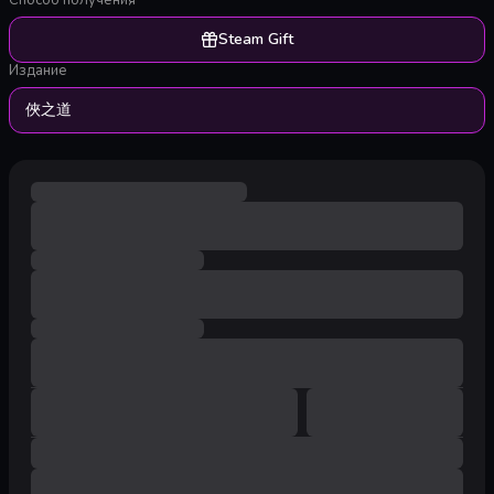
Способ получения
Steam Gift
Издание
俠之道