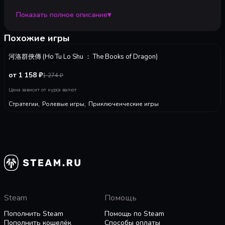
Звуковая карта:
Direct Sound
grow strong along with various schoolmates and
Показать полное описание
▾
seek your own path of Xia.
Рекомендуемые:
Рекомендованные:
Похожие игры
64-разрядные процессор и операционная система
-
10
%
ОС *:
A Wuxia school life Simulator
Windows 7 / 8 /System10 64bit
河洛群俠傳 (Ho Tu Lo Shu ： The Books of Dragon)
Процессор:
Intel Core 7
Established by the legendary master Dongfang,
Оперативная память:
16 GB ОЗУ
the Hermitic Pavilions of Xia strive to overcome
от 1 158 ₽
1 274
₽
Видеокарта:
NVIDIA GeForce GTX 1050ti
the clannish culture of wuxia sects in this world,
Цена зависит от курса валют
DirectX:
версии 11
and focus on training righteous young Xias no
Место на диске:
10 GB
Стратегии
,
Ролевые игры
,
Приключенческие игры
matter where they come from. Accept teaching
Звуковая карта:
Direct Sound
from various masters who come from various
sects; exercise your mind and body; overcome
masters’ challenges and quests; practice four kinds
of arts and build up your personality; make friends
and enemy; save those who are in need and try
your best of being a Xia…In this uncommon wuxia
school, what kind of Xia will you become?
Steam
Помощь
Пополнить Steam
Помощь по Steam
Gain trust and friendship of various
Пополнить кошелёк
Способы оплаты