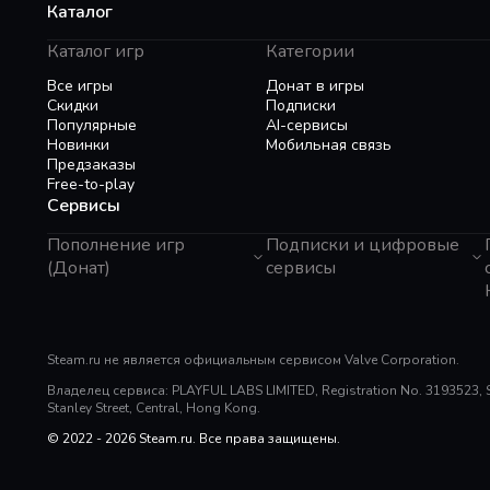
Каталог
Каталог игр
Категории
Все игры
Донат в игры
Скидки
Подписки
Популярные
AI-сервисы
Новинки
Мобильная связь
Предзаказы
Free-to-play
Сервисы
Пополнение игр
Подписки и цифровые
(Донат)
сервисы
GTA 6
Telegram Звезды
Пополнение Steam
Apple ID
Roblox
Binance Gift Card
Genshin Impact
Steam.ru не является официальным сервисом Valve Corporation.
Telegram Премиум
Super SUS
Rewarble
Владелец сервиса: PLAYFUL LABS LIMITED, Registration No. 3193523, Sui
PUBG Mobile
Razer Gold
Stanley Street, Central, Hong Kong.
Free Fire
PlayStation
Whiteout Survival
© 2022 - 2026 Steam.ru. Все права защищены.
Poppo Live
Mobile Legends
TNG Reload Pin
SUGO: Online Chat Party
Tik Tok