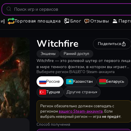
и]
Торговая площадка
Блог
Отзывы
Парт
Witchfire
Поделиться
Экшены
Ранний доступ
Witchfire — это ролевой шутер от первого лица
в мире темного фэнтези, в котором вы играете
Выберите регион ВАШЕГО Steam-аккаунта
за нечестивого грешника, ставшего охотником
на ведьм и отправляющегося в свою
Россия
Казахстан
Беларусь
последнюю миссию, чтобы обрести спасение.
Турция
Другие страны
▾
Регион обязательно должен совпадать с
регионом
вашего Steam-аккаунта
. Если
выбрать неверный регион — игра
не придёт
.
Способ получения