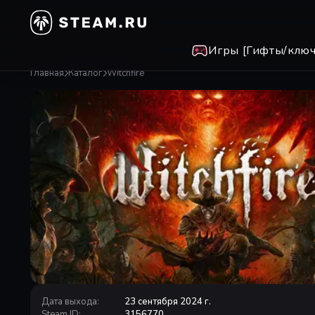
Игры [Гифты/ключ
Главная
Каталог
Witchfire
Дата выхода
:
23 сентября 2024 г.
Steam ID
:
3156770