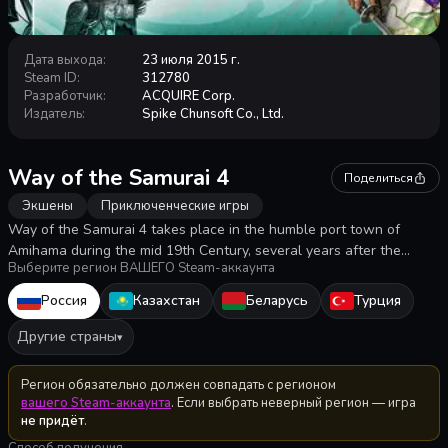
Дата выхода
:
23 июля 2015 г.
Steam ID
:
312780
Разработчик
:
ACQUIRE Corp.
Издатель
:
Spike Chunsoft Co., Ltd.
Way of the Samurai 4
Поделиться
Экшены
Приключенческие игры
Way of the Samurai 4 takes place in the humble port town of
Amihama during the mid 19th Century, several years after the
Выберите регион ВАШЕГО Steam-аккаунта
arrival of the “black ships” from the West ended Japan’s long
history of cultural isolation.
Россия
Казахстан
Беларусь
Турция
Другие страны
▾
Регион обязательно должен совпадать с регионом
вашего Steam-аккаунта
. Если выбрать неверный регион — игра
не придёт
.