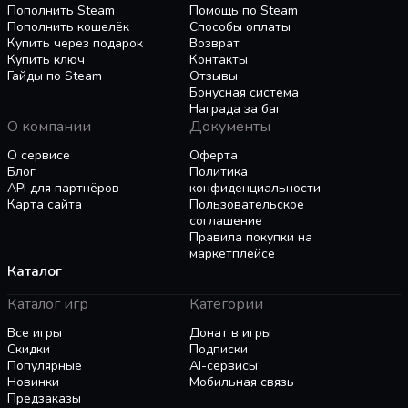
conflict amongst the region’s three powers, and so
Пополнить Steam
Помощь по Steam
Пополнить кошелёк
Способы оплаты
direct the course of Japan’s history.
Купить через подарок
Возврат
Купить ключ
Контакты
Will you aid the shogunate pro-government in
Гайды по Steam
Отзывы
their attempts to keep the peace and establish
Бонусная система
cordial relations with the foreign contingent?
Награда за баг
О компании
Документы
Will you help the nationalistic isolationists in their
О сервисе
Оферта
attempts to exile this potential threat to the
Блог
Политика
API для партнёров
конфиденциальности
Japanese way of life?
Карта сайта
Пользовательское
соглашение
Or will you ally with the foreigners directed by the
Правила покупки на
British Navy in their attempts to establish silk
маркетплейсе
trade and foster cultural exchange?
Каталог
Каталог игр
Категории
Who will you support? Who will you betray?
Become the ultimate bastion of virtue or the
Все игры
Донат в игры
ultimate disgrace to humanity, and do it however
Скидки
Подписки
Популярные
AI-сервисы
you'd like. The choice is entirely your own...
Новинки
Мобильная связь
Предзаказы