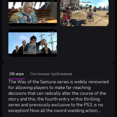
Минимальные:
Об игре
Системные требования
Минимальные:
ОС *:
The Way of the Samurai series is widely renowned
Windows 7
Процессор:
2.13GHz Intel Core2 Duo or equivalent
for allowing players to make far-reaching
Оперативная память:
1 GB ОЗУ
decisions that can radically alter the course of the
Видеокарта:
DirectX 9.0c compatible graphics card with 64M
story and this, the fourth entry in this thrilling
DirectX:
версии 9.0c
series and previously exclusive to the PS3, is no
Место на диске:
7 GB
exception! Now all the sword wielding action,
Звуковая карта:
DirectX 9.0c compatible sound card
adventure and drama of the Way of the Samurai