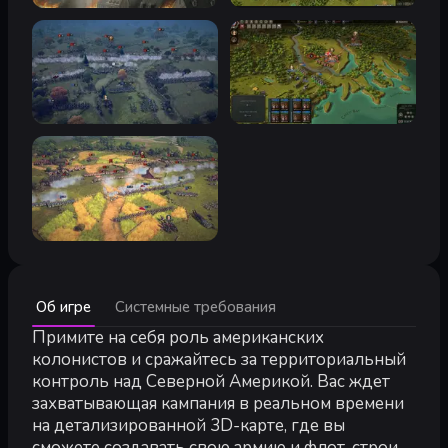
Минимальные:
Об игре
Системные требования
Минимальные:
64-разрядные процессор и операционная система
Примите на себя роль американских
ОС:
Windows 10 (64-bit)
колонистов и сражайтесь за территориальный
Процессор:
Intel Core i3 or AMD equivalent
контроль над Северной Америкой. Вас ждет
Оперативная память:
8 GB ОЗУ
захватывающая кампания в реальном времени
Видеокарта:
GeForce GTX 1060 or AMD equivalent, 4 GB VR
на детализированной 3D-карте, где вы
Место на диске:
12 GB
сможете создавать свою армию и флот, строить