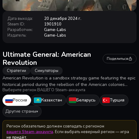
Дата выхода
:
20 декабря 2024 г.
Steam ID
:
1901910
Разработчик
:
Game-Labs
Издатель
:
Game-Labs
Ultimate General: American
Поделиться
Revolution
Стратегии
Симуляторы
American Revolution is a sandbox strategy game featuring the epic
historical period during the rebellion of the American colonies
Выберите регион ВАШЕГО Steam-аккаунта
against the British Empire.
Россия
Казахстан
Беларусь
Турция
Другие страны
▾
Регион обязательно должен совпадать с регионом
вашего Steam-аккаунта
. Если выбрать неверный регион — игра
не придёт
.