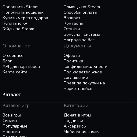
МАСШТАБНЫЕ СРАЖЕНИЯ
Пополнить Steam
Помощь по Steam
Пополнить кошелёк
Способы оплаты
Если вы решите участвовать в сражениях с
Купить через подарок
Возврат
Купить ключ
Контакты
полным тактическим контролем, полки
Гайды по Steam
Отзывы
разделяются на меньшие батальоны, позволяя
Бонусная система
вам управлять сотнями подразделений в
Награда за баг
реальном времени. Это создает впечатляющий
О компании
Документы
и реалистичный боевой опыт исторического
О сервисе
Оферта
периода. Войска размещаются на ландшафте в
Блог
Политика
соответствии с их расположением на карте в
API для партнёров
конфиденциальности
данный момент. Некоторые подразделения
Карта сайта
Пользовательское
вступят в бой сразу, другие можно будет
соглашение
Правила покупки на
перепозиционировать в зонах развертывания,
маркетплейсе
а те, которые находились дальше, могут
Каталог
прибыть позже в качестве подкреплений.
Каталог игр
Категории
ЗАДЕРЖКА В СООБЩЕНИЯХ
Все игры
Донат в игры
Скидки
Подписки
Реалистичная разведка симулируется через
Популярные
AI-сервисы
систему сообщений, которые становятся
Новинки
Мобильная связь