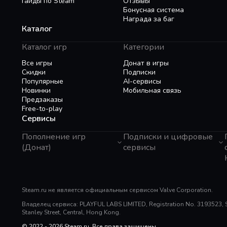
Гайды по Steam
Отзывы
Бонусная система
Награда за баг
Каталог
Каталог игр
Категории
Все игры
Донат в игры
Скидки
Подписки
Популярные
AI-сервисы
Новинки
Мобильная связь
Предзаказы
Free-to-play
Сервисы
Пополнение игр
Подписки и цифровые
(Донат)
сервисы
GTA 6
Telegram Звезды
Пополнение Steam
Apple ID
Roblox
Binance Gift Card
Genshin Impact
Steam.ru не является официальным сервисом Valve Corporation.
Telegram Премиум
Super SUS
Rewarble
Владелец сервиса: PLAYFUL LABS LIMITED, Registration No. 3193523, Sui
PUBG Mobile
Razer Gold
Stanley Street, Central, Hong Kong.
Free Fire
PlayStation
© 2022 - 2026 Steam.ru. Все права защищены.