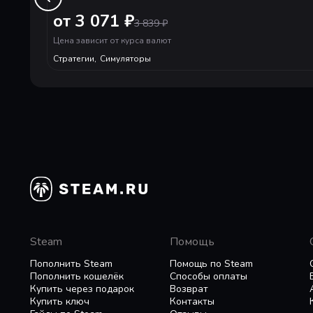
от 3 071 ₽
3 839
₽
Цена зависит от курса валют
Стройте мосты и тоннели, перевозите граждан и
Стратегии
,
Симуляторы
возможности в области транспорта и инфрастр
Украшайте и перестраивайте свой дворец, выби
Для Tropico 6 мы переработали систему иссле
Предвыборные речи снова с нами! Выступайте
Steam
Помощь
Пополнить Steam
Помощь по Steam
Пополнить кошелёк
Способы оплаты
Купить через подарок
Возврат
Tропико 6 имеет многопользовательский режи
Купить ключ
Контакты