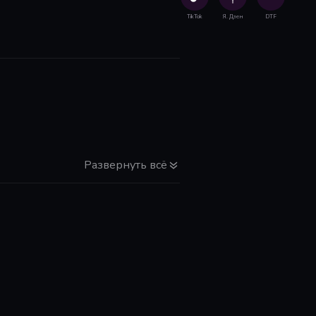
TikTok
Я. Дзен
DTF
Развернуть всё