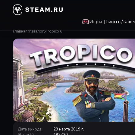
Игры [Гифты/ключ
Главная
Каталог
Tropico 6
Дата выхода
:
29 марта 2019 г.
Steam ID
:
492720