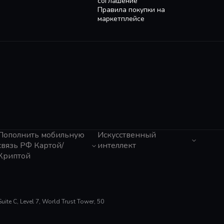
соглашение
Правила покупки на
маркетплейсе
Пополнить мобильную
Искусственный
связь РФ Картой/
интеллект
Криптой
ЧатГПТ
Grok
Tele2 (Казахстан)
Claude
Мегафон
Gemini
Activ (Казахстан)
Perplexity
Beeline (Казахстан)
te C, Level 7, World Trust Tower, 50
Suno AI
МТС
ElevenLabs
Тинькофф Мобайл