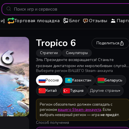
и]
Торговая площадка
Блог
Отзывы
Парт
Tropico 6
Поделиться
Стратегии
Симуляторы
Эль Президенте возвращается! Станьте
грозным диктатором или миролюбивым слугой
Выберите регион ВАШЕГО Steam-аккаунта
народа в островном государстве Тропико и
пройдите вместе со своими согражданами
Россия
Казахстан
Беларусь
через четыре разные эпохи.
Китай
Турция
Другие страны
▾
Регион обязательно должен совпадать с
регионом
вашего Steam-аккаунта
. Если
выбрать неверный регион — игра
не придёт
.
Способ получения