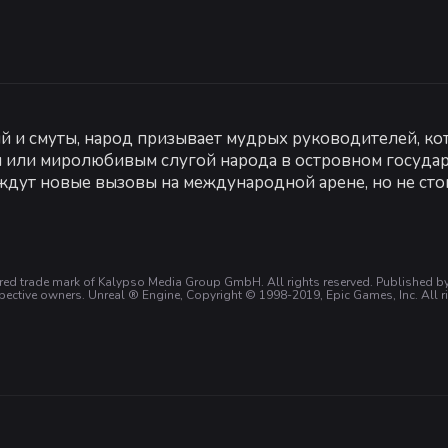
Рекомендуемые
Рекомендованны
64-разрядные пр
ОС:
Windows 10 6
3-2000)
Процессор:
AMD or 
й и смуты, народ призывает мудрых руководителей, ко
Оперативная памя
м или миролюбивым слугой народа в островном государ
 VRAM (Radeon HD 7870, Geforce GTX 750)
Видеокарта:
AMD/N
 ждут новые вызовы на международной арене, но не сто
гом: стройте мосты, соединяя острова, и используйте
дело и крадите чудеса света: как насчет Статуи свобо
 балкона с предвыборными речами, чтобы завоевать ра
red trade mark of Kalypso Media Group GmbH. All rights reserved. Published 
spective owners. Unreal ® Engine, Copyright © 1998-2019, Epic Games, Inc. All ri
ляйте несколькими островами сразу и отвечайте на нов
-
25
%
83
у за чудесами света – пора расширить вашу коллекцию.