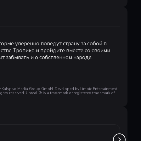
:
е:
оцессор и операционная система
4-bit
Intel, 3.3 GHz (AMD FX 8300, Intel i5 3000)
торые уверенно поведут страну за собой в
ть:
16 GB ОЗУ
стве Тропико и пройдите вместе со своими
VIDIA dedicated GPU, 4GB dedicated VRAM (Radeon R9 380, Gef
ит забывать и о собственном народе.
 новые транспортные средства и элементы
ды или Эйфелевой башни? Украшайте и
сположение своих подданных.
by Kalypso Media Group GmbH. Developed by Limbic Entertainment.
ghts reserved. Unreal ® is a trademark or registered trademark of
ые вызовы.
Cities: