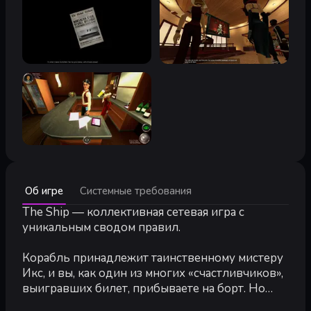
Минимальные:
Об игре
Системные требования
Минимальные:
Процессор 1.8 ГГц, 512 МБ RAM, видеокарта с
The Ship — коллективная сетевая игра с
Рекомендуемые:
Процессор 2.8 ГГц, 1024 МБ RAM, видеокарт
уникальным сводом правил.
Корабль принадлежит таинственному мистеру
Икс, и вы, как один из многих «счастливчиков»,
выигравших билет, прибываете на борт. Но
понимаете, что не так все просто.