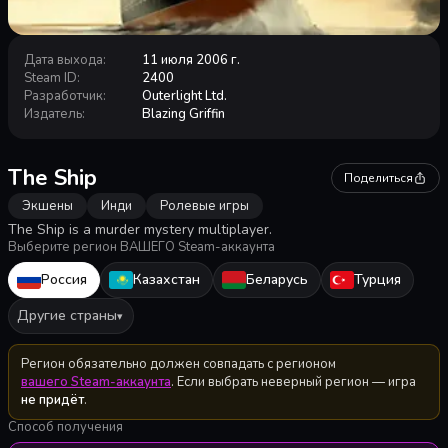
Дата выхода
:
11 июля 2006 г.
Steam ID
:
2400
Разработчик
:
Outerlight Ltd.
Издатель
:
Blazing Griffin
The Ship
Поделиться
Экшены
Инди
Ролевые игры
The Ship is a murder mystery multiplayer.
Выберите регион ВАШЕГО Steam-аккаунта
Россия
Казахстан
Беларусь
Турция
Другие страны
▾
Регион обязательно должен совпадать с регионом
вашего Steam-аккаунта
. Если выбрать неверный регион — игра
не придёт
.
Способ получения