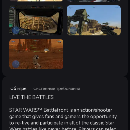
Минимальные:
Об игре
Системные требования
Минимальные:
ОС *:
LIVE THE BATTLES
Windows XP/Vista/7/8/10
Процессор:
1.8 GHz
Оперативная память:
1 GB ОЗУ
STAR WARS™ Battlefront is an action/shooter
Видеокарта:
3D graphics card compatible with DirectX 9 an
game that gives fans and gamers the opportunity
DirectX:
версии 9.0
to re-live and participate in all of the classic Star
Место на диске:
3 GB
Wars battles like never before. Players can select