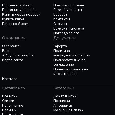
different weapons and capabilities.
Пополнить Steam
Помощь по Steam
* Battle on unique planets from the entire Star
Пополнить кошелёк
Способы оплаты
Wars saga.
Купить через подарок
Возврат
Купить ключ
Контакты
* Pilot over 30 vehicles including AT-ATs, X-
Гайды по Steam
Отзывы
Wings and Snowspeeders.
Бонусная система
* Fight up to 32 players in massive online battles!
Награда за баг
О компании
Документы
О сервисе
Оферта
Блог
Политика
API для партнёров
конфиденциальности
Карта сайта
Пользовательское
соглашение
Правила покупки на
маркетплейсе
Каталог
Каталог игр
Категории
Все игры
Донат в игры
Скидки
Подписки
Популярные
AI-сервисы
Новинки
Мобильная связь
Предзаказы