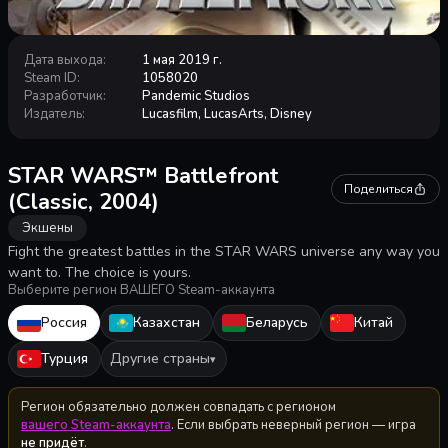
Дата выхода
:
1 мая 2019 г.
Steam ID
:
1058020
Разработчик
:
Pandemic Studios
Издатель
:
Lucasfilm, LucasArts, Disney
STAR WARS™ Battlefront
Поделиться
(Classic, 2004)
Экшены
Fight the greatest battles in the STAR WARS universe any way you
want to. The choice is yours.
Выберите регион ВАШЕГО Steam-аккаунта
Россия
Казахстан
Беларусь
Китай
Турция
Другие страны
▾
Регион обязательно должен совпадать с регионом
вашего Steam-аккаунта
. Если выбрать неверный регион — игра
не придёт
.