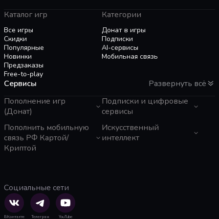
импортировать своих старых персонажей для
Каталог игр
Категории
Underworld.
Все игры
Донат в игры
Скидки
Подписки
Популярные
AI-сервисы
Новинки
Мобильная связь
Предзаказы
Free-to-play
Сервисы
Развернуть всё
Пополнение игр
Подписки и цифровые
(Донат)
сервисы
GTA 6
Пополнить мобильную
Telegram Звезды
Искусственный
Пополнение Steam
Apple ID
связь РФ Картой/
интеллект
Roblox
Binance Gift Card
Криптой
Genshin Impact
Telegram Премиум
ЧатГПТ
Super SUS
Rewarble
Grok
Tele2 (Казахстан)
Free Fire
Razer Gold
Claude
Мегафон
PUBG Mobile
PlayStation
Gemini
Activ (Казахстан)
Социальные сети
Whiteout Survival
TNG Reload Pin
Perplexity
Beeline (Казахстан)
Mobile Legends
Poppo Live
Suno AI
МТС
SUGO: Online Chat Party
Tik Tok
ElevenLabs
Тинькофф Мобайл
Clash of Clans
GearUP Booster
Gamma App
Билайн
ВКонтакте
Телеграм
YouTube