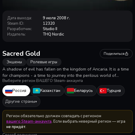
Дата выхода
:
9 июля 2008 г.
Steam ID
:
12320
Разработчик
:
Studio II
Издатель
:
THQ Nordic
Sacred Gold
Поделиться
Экшены
Ролевые игры
A shadow of evil has fallen on the kingdom of Ancaria. It is a time
for champions - a time to journey into the perilous world of
Выберите регион ВАШЕГО Steam-аккаунта
SACRED. Battle blood-thirsty orcs &amp; lumbering ogres... Destroy
undead wizards &amp; rotting mummies... Slay hellish demons
Россия
Казахстан
Беларусь
Турция
&amp; legendary dragons.
Другие страны
▾
Регион обязательно должен совпадать с регионом
вашего Steam-аккаунта
. Если выбрать неверный регион — игра
не придёт
.