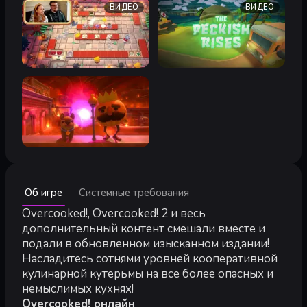
ВИДЕО
ВИДЕО
Минимальные:
Об игре
Системные требования
Минимальные:
64-разрядные процессор и операционная система
Overcooked!, Overcooked! 2 и весь
ОС:
WIN7-64 bit
дополнительный контент смешали вместе и
Процессор:
Intel Core 2 Quad Q6600 or AMD Phenom II X3 7
подали в обновленном изысканном издании!
Оперативная память:
4 GB ОЗУ
Насладитесь сотнями уровней кооперативной
Видеокарта:
NVIDIA GeForce GTS 450, 1 GB / AMD Radeon HD
кулинарной кутерьмы на все более опасных и
DirectX:
версии 11
немыслимых кухнях!
Место на диске:
8 GB
Overcooked! онлайн