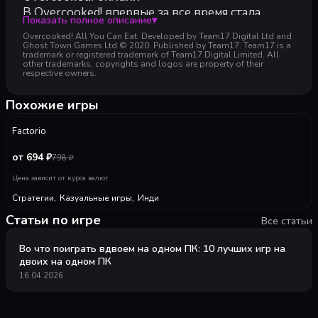
В Overcooked! впервые за все время стала
Рекомендуемые:
Показать полное описание
▾
доступна многопользовательская онлайн-игра!
Рекомендованные:
Overcooked! All You Can Eat. Developed by Team17 Digital Ltd and
Пройдитесь по любимым кухням из первой
64-разрядные процессор и операционная система
Ghost Town Games Ltd.© 2020. Published by Team17. Team17 is a
trademark or registered trademark of Team17 Digital Limited. All
части в захватывающем разрешении 4K —
ОС:
Windows 10 64 Bit
other trademarks, copyrights and logos are property of their
Процессор:
ОНЛАЙН!
Intel core i5-2300, 2.8 GHz or AMD FX-4300, 3.8 
respective owners.
Оперативная память:
6 GB ОЗУ
Кросс-платформенная
Видеокарта:
GeForce GTX 660 2GB VRAM / Radeon HD 7870
Похожие игры
многопользовательская игра
DirectX:
версии 12
-
15
%
Устройте кулинарную кутерьму со всеми
90
Место на диске:
10 GB
Factorio
своими друзьями благодаря кросс-
платформенной поддержке и голосовому чату.
от 694 ₽
798
₽
Единая очередь сократит ожидание
Цена зависит от курса валют
многопользовательской игры и оставит
больше времени для поварских побоищ!
Стратегии
,
Казуальные игры
,
Инди
Пир для глаз!
Статьи по игре
Все статьи
Графика обеих игр поднялась до совершенно
нового уровня в потрясающем формате 4K.
Во что поиграть вдвоем на одном ПК: 10 лучших игр на
Серия Overcooked! никогда еще не смотрелась
двоих на одном ПК
так хорошо.
16.04.2026
Новый лакомый контент!
Новые уровни, новые повара, новые нелепости