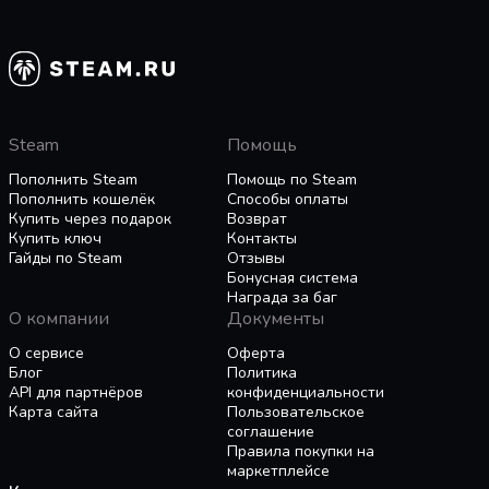
— эксклюзив Overcooked! All You Can Eat.
Разные режимы!
Играйте в кампанию, на выживание или в
тренировку, а в All You Can Eat еще появился
новый режим помощи с рядом настроек,
которые сделают игру не такой напряженной:
Steam
Помощь
больше времени на рецепты, долгие раунды и
возможность пропускать уровни.
Пополнить Steam
Помощь по Steam
Пополнить кошелёк
Способы оплаты
Доступно для всех!
Купить через подарок
Возврат
Overcooked! All You Can Eat включает в себя
Купить ключ
Контакты
функции, которые пригласят как можно
Гайды по Steam
Отзывы
больше игроков в съедобную суматоху! Здесь
Бонусная система
есть масштабируемый интерфейс, шрифт для
Награда за баг
О компании
Документы
людей с дислексией и настройка специальных
цветовых фильтров.
О сервисе
Оферта
Возвращайтесь в Луковое королевство на
Блог
Политика
API для партнёров
конфиденциальности
трапезу колоссальных масштабов в
Карта сайта
Пользовательское
Overcooked! All You Can Eat.
соглашение
Правила покупки на
маркетплейсе