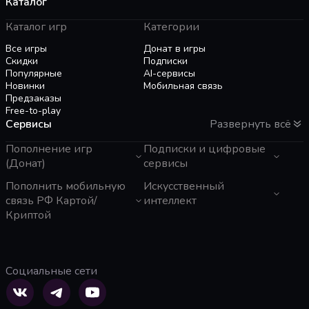
Каталог
Каталог игр
Категории
Все игры
Донат в игры
Скидки
Подписки
Популярные
AI-сервисы
Новинки
Мобильная связь
Предзаказы
Free-to-play
Сервисы
Развернуть всё
Пополнение игр
Подписки и цифровые
(Донат)
сервисы
GTA 6
Пополнить мобильную
Telegram Звезды
Искусственный
Пополнение Steam
Apple ID
связь РФ Картой/
интеллект
Roblox
Binance Gift Card
Криптой
Genshin Impact
Telegram Премиум
ЧатГПТ
Super SUS
Rewarble
Grok
Tele2 (Казахстан)
Free Fire
Razer Gold
Claude
Мегафон
PUBG Mobile
PlayStation
Gemini
Activ (Казахстан)
Социальные сети
Whiteout Survival
TNG Reload Pin
Perplexity
Beeline (Казахстан)
Mobile Legends
Poppo Live
Suno AI
МТС
SUGO: Online Chat Party
Tik Tok
ElevenLabs
Билайн