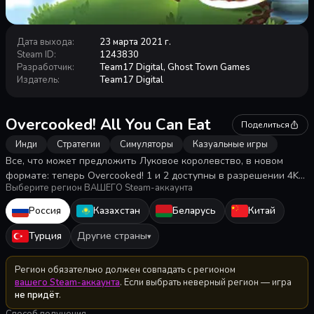
Дата выхода
:
23 марта 2021 г.
Steam ID
:
1243830
Разработчик
:
Team17 Digital, Ghost Town Games
Издатель
:
Team17 Digital
Overcooked! All You Can Eat
Поделиться
Инди
Стратегии
Симуляторы
Казуальные игры
Все, что может предложить Луковое королевство, в новом
формате: теперь Overcooked! 1 и 2 доступны в разрешении 4K
Выберите регион ВАШЕГО Steam-аккаунта
при 60 FPS. В этой переосмысленной версии вас ждут более
200 уровней (включая 22 новых) и более 80 шефов (включая 3
Россия
Казахстан
Беларусь
Китай
новых). Это та самая Overcooked!, доведенная до полной
готовности.
Турция
Другие страны
▾
Регион обязательно должен совпадать с регионом
вашего Steam-аккаунта
. Если выбрать неверный регион — игра
не придёт
.